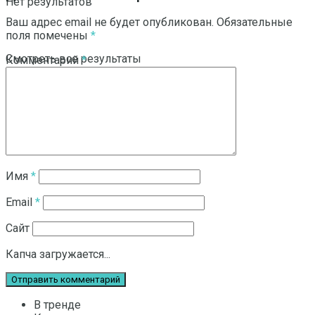
Нет результатов
Ваш адрес email не будет опубликован.
Обязательные
поля помечены
*
Смотреть все результаты
Комментарий
*
Имя
*
Email
*
Сайт
Капча загружается...
В тренде