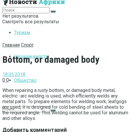
Интернет
Нет результатов
Смотреть все результаты
Туризм
Главная
Спорт
Недвижимость
Bottom, or damaged body
18.05.2018
0
0
Общество
When repairing a rusty bottom, or damaged body metal,
electric -arc welding is used, which efficiently welds any
metal parts.
To prepare elements for welding work, leafgogs
are used, it is designed for cold bending of steel sheets to
the required angle. This welding cannot be used for aluminum
and other alloys.
Добавить комментарий