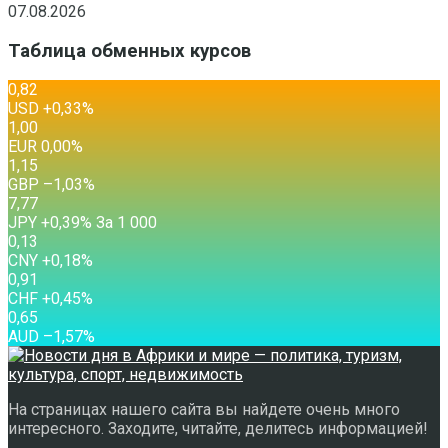
07.08.2026
Таблица обменных курсов
0,82
USD
+0,33
%
1,00
EUR
0,00
%
1,15
GBP
–1,03
%
7,77
JPY
+0,39
%
За 1 000
0,13
CNY
+0,18
%
0,91
CHF
+0,45
%
0,65
AUD
–1,57
%
На страницах нашего сайта вы найдете очень много
интересного. Заходите, читайте, делитесь информацией!