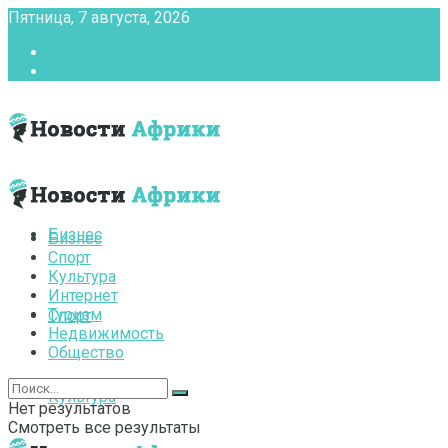
Пятница, 7 августа, 2026
Главная
Контакты
Бизнес
Бизнес
Спорт
Культура
Интернет
Туризм
Спорт
Недвижимость
Общество
Культура
Нет результатов
Смотреть все результаты