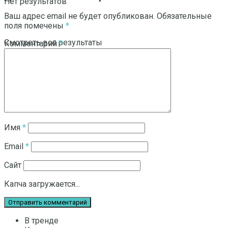
Нет результатов
Ваш адрес email не будет опубликован.
Обязательные
поля помечены
*
Смотреть все результаты
Комментарий
*
Имя
*
Email
*
Сайт
Капча загружается...
В тренде