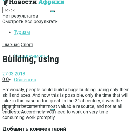
Интернет
Нет результатов
Смотреть все результаты
Туризм
Главная
Спорт
Недвижимость
Building, using
27.03.2018
0
0
Общество
Previously, people could build a huge building, using only their
skill and axes.
And now this is possible, only the time that will
take in this case is too great. In the 21st century, it was the
time that became the most valuable resource, and not at all
endless. Accordingly, you need to work on very time -
consuming work promptly.
Добавить комментарий