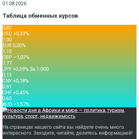
01.08.2026
Таблица обменных курсов
0,82
USD
+0,33
%
1,00
EUR
0,00
%
1,15
GBP
–1,03
%
7,77
JPY
+0,39
%
За 1 000
0,13
CNY
+0,18
%
0,91
CHF
+0,45
%
0,65
AUD
–1,57
%
На страницах нашего сайта вы найдете очень много
интересного. Заходите, читайте, делитесь информацией!