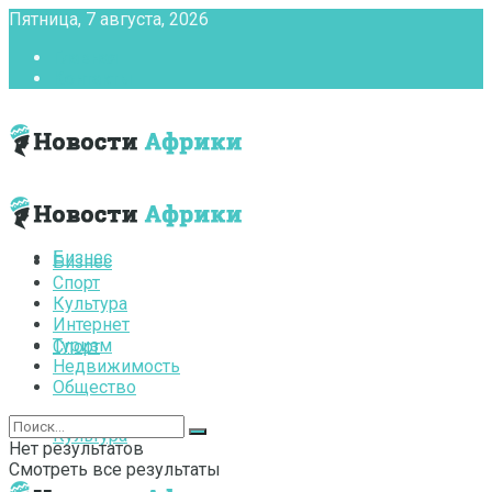
Пятница, 7 августа, 2026
Главная
Контакты
Бизнес
Бизнес
Спорт
Культура
Интернет
Туризм
Спорт
Недвижимость
Общество
Культура
Нет результатов
Смотреть все результаты