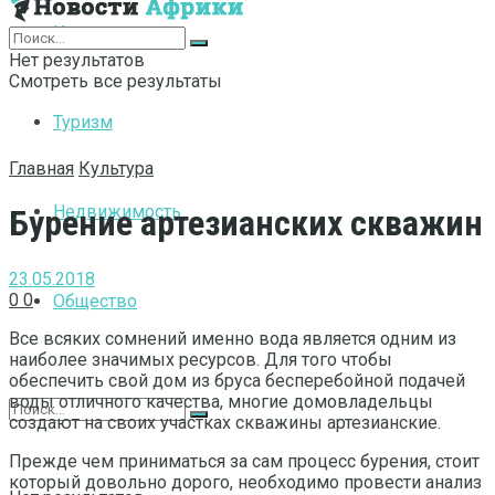
Интернет
Нет результатов
Смотреть все результаты
Туризм
Главная
Культура
Недвижимость
Бурение артезианских скважин
23.05.2018
0
0
Общество
Все всяких сомнений именно вода является одним из
наиболее значимых ресурсов. Для того чтобы
обеспечить свой дом из бруса бесперебойной подачей
воды отличного качества, многие домовладельцы
создают на своих участках скважины артезианские.
Прежде чем приниматься за сам процесс бурения, стоит
который довольно дорого, необходимо провести анализ