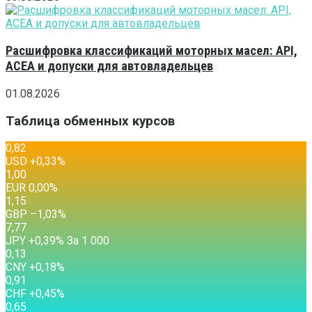
Расшифровка классификаций моторных масел: API,
ACEA и допуски для автовладельцев
01.08.2026
Таблица обменных курсов
0,82
USD
+0,33
%
1,00
EUR
0,00
%
1,15
GBP
–1,03
%
7,77
JPY
+0,39
%
За 1 000
0,13
CNY
+0,18
%
0,91
CHF
+0,45
%
0,65