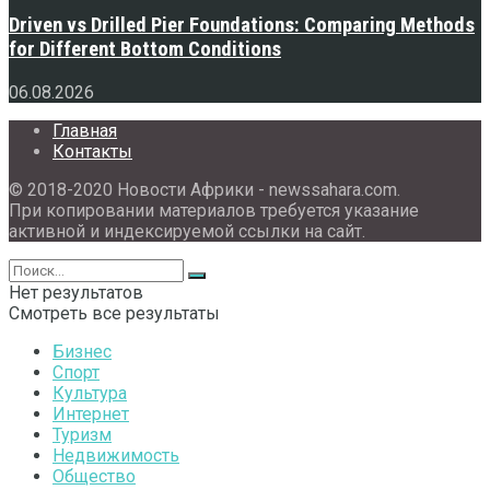
Driven vs Drilled Pier Foundations: Comparing Methods
for Different Bottom Conditions
06.08.2026
Главная
Контакты
© 2018-2020 Новости Африки - newssahara.com.
При копировании материалов требуется указание
активной и индексируемой ссылки на сайт.
Нет результатов
Смотреть все результаты
Бизнес
Спорт
Культура
Интернет
Туризм
Недвижимость
Общество