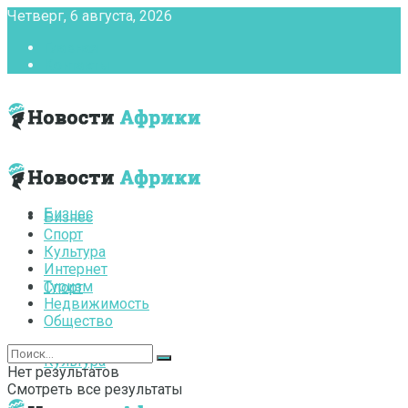
Четверг, 6 августа, 2026
Главная
Контакты
Бизнес
Бизнес
Спорт
Культура
Интернет
Туризм
Спорт
Недвижимость
Общество
Культура
Нет результатов
Смотреть все результаты