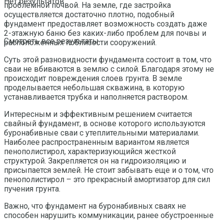
Нет результатов
проблемной почвой. На земле, где застройка
осуществляется достаточно плотно, подобный
фундамент предоставляет возможность создать даже
2-этажную баню без каких-либо проблем для почвы и
Смотреть все результаты
расположенных поблизости сооружений.
Суть этой разновидности фундамента состоит в том, что
сваи не вбиваются в землю с силой. Благодаря этому не
происходит повреждения слоев грунта. В земле
проделывается небольшая скважина, в которую
устанавливается трубка и наполняется раствором.
Интересным и эффективным решением считается
свайный фундамент, в основе которого используются
буронабивные сваи с утеплительными материалами.
Наиболее распространенным вариантом является
пенополистирол, характеризующийся жесткой
структурой. Закрепляется он на гидроизоляцию и
присыпается землей. Не стоит забывать еще и о том, что
пенополистирол – это прекрасный амортизатор для сил
пучения грунта.
Важно, что фундамент на буронабивных сваях не
способен нарушить коммуникации, ранее обустроенные