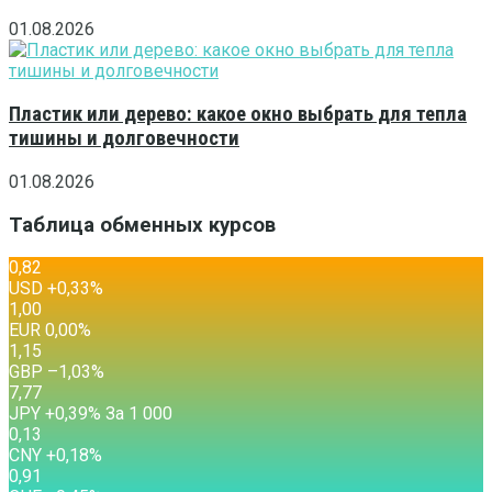
01.08.2026
Пластик или дерево: какое окно выбрать для тепла
тишины и долговечности
01.08.2026
Таблица обменных курсов
0,82
USD
+0,33
%
1,00
EUR
0,00
%
1,15
GBP
–1,03
%
7,77
JPY
+0,39
%
За 1 000
0,13
CNY
+0,18
%
0,91