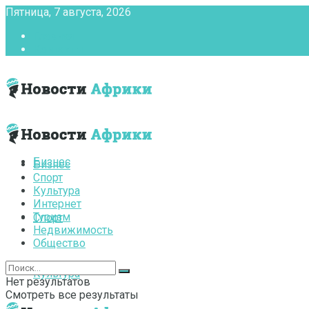
Пятница, 7 августа, 2026
Главная
Контакты
Бизнес
Бизнес
Спорт
Культура
Интернет
Туризм
Спорт
Недвижимость
Общество
Культура
Нет результатов
Смотреть все результаты