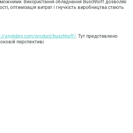
проможними. Використання обладнання Buschhoff дозволяє
сті, оптимізація витрат і гнучкість виробництва стають
s://siydobro.com/product/buschhoff/
. Тут представлено
оковій перспективі.