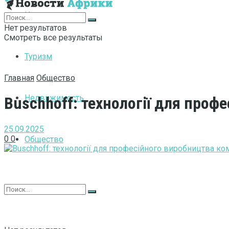
Интернет
Нет результатов
Смотреть все результаты
Туризм
Главная
Общество
Недвижимость
Buschhoff: технології для проф
25.09.2025
0
0
Общество