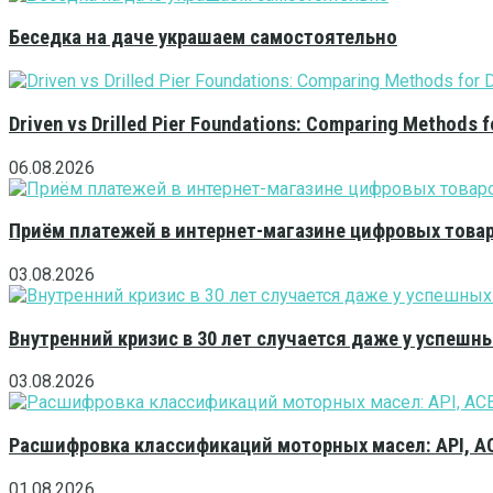
Беседка на даче украшаем самостоятельно
Driven vs Drilled Pier Foundations: Comparing Methods f
06.08.2026
Приём платежей в интернет-магазине цифровых това
03.08.2026
Внутренний кризис в 30 лет случается даже у успешн
03.08.2026
Расшифровка классификаций моторных масел: API, A
01.08.2026