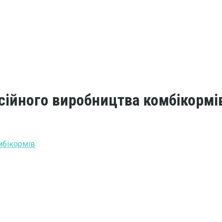
есійного виробництва комбікормі