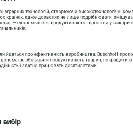
рі аграрних технологій, створюючи високотехнологічні ком
ьох країнах, адже дозволяє не лише подрібнювати, змішуват
ваг — економічність, продуктивність і простота у викорис
тачальників.
оли йдеться про ефективність виробництва. Buschhoff про
 допомагає збільшити продуктивність тварин, покращити їх
дійність і здатне працювати десятиліттями.
 вибір