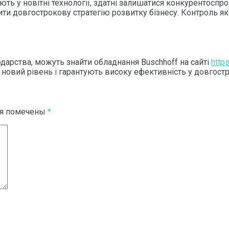
тують у новітні технології, здатні залишатися конкурентос
ти довгострокову стратегію розвитку бізнесу. Контроль яко
дарства, можуть знайти обладнання Buschhoff на сайті
http
новий рівень і гарантують високу ефективність у довгостр
ля помечены
*