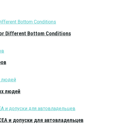
or Different Bottom Conditions
ров
ых людей
CEA и допуски для автовладельцев