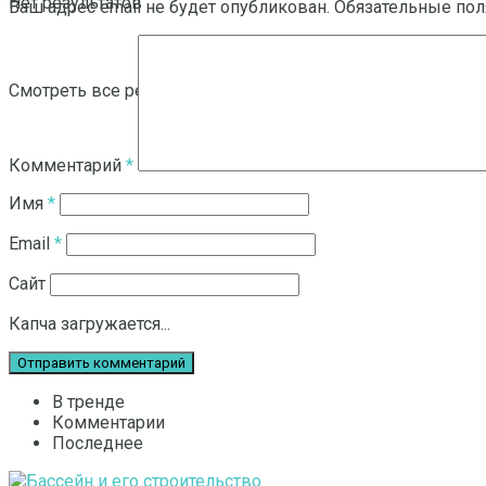
Нет результатов
Ваш адрес email не будет опубликован.
Обязательные по
Смотреть все результаты
Комментарий
*
Имя
*
Email
*
Сайт
Капча загружается...
В тренде
Комментарии
Последнее