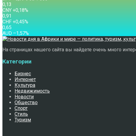
0,13
CNY
+0,18
%
0,91
CHF
+0,45
%
0,65
AUD
–1,57
%
На страницах нашего сайта вы найдете очень много интере
Категории
Бизнес
Интернет
Культура
Недвижимость
Новости
Общество
Спорт
Стиль
Туризм
Свежее