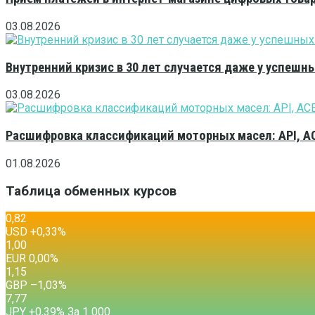
03.08.2026
Внутренний кризис в 30 лет случается даже у успешн
03.08.2026
Расшифровка классификаций моторных масел: API, A
01.08.2026
Таблица обменных курсов
0,82
USD
+0,33
%
1,00
EUR
0,00
%
1,15
GBP
–1,03
%
7,77
JPY
+0,39
%
За 1 000