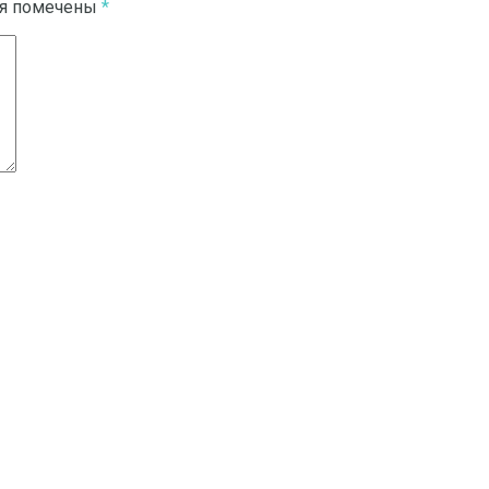
ля помечены
*