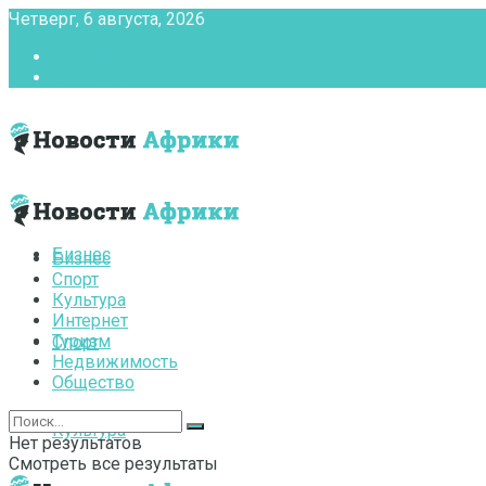
Четверг, 6 августа, 2026
Главная
Контакты
Бизнес
Бизнес
Спорт
Культура
Интернет
Туризм
Спорт
Недвижимость
Общество
Культура
Нет результатов
Смотреть все результаты