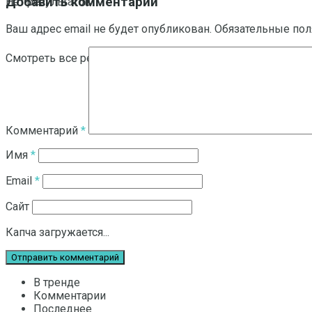
Добавить комментарий
Нет результатов
Ваш адрес email не будет опубликован.
Обязательные по
Смотреть все результаты
Комментарий
*
Имя
*
Email
*
Сайт
Капча загружается...
В тренде
Комментарии
Последнее