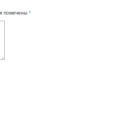
ля помечены
*