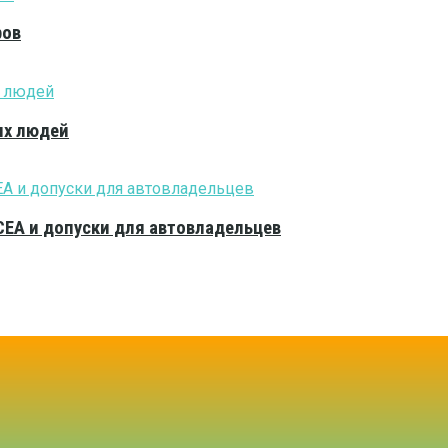
ров
ых людей
CEA и допуски для автовладельцев