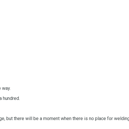
e way.
 a hundred.
, but there will be a moment when there is no place for welding,