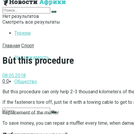
Интернет
Нет результатов
Смотреть все результаты
Туризм
Главная
Спорт
Недвижимость
But this procedure
08.05.2018
0
0
Общество
But this procedure can only help 2-3 thousand kilometers of th
If the fasteners tore off, just tie it with a towing cable to get to
Replacement of the muffler
To save money, you can repair a muffler every time, when damage