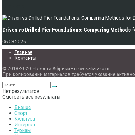
Свежее
Driven vs Drilled Pier Foundations: Comparing Methods f
06.08.2026
Главная
Контакты
© 2018-2020 Новости Африки - newssahara.com.
При копировании материалов требуется указание активно
Нет результатов
Смотреть все результаты
Бизнес
Спорт
Культура
Интернет
Туризм