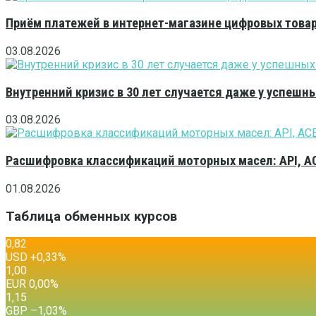
Приём платежей в интернет-магазине цифровых това
03.08.2026
Внутренний кризис в 30 лет случается даже у успешн
03.08.2026
Расшифровка классификаций моторных масел: API, A
01.08.2026
Таблица обменных курсов
0,82
USD
+0,33
%
1,00
EUR
0,00
%
1,15
GBP
–1,03
%