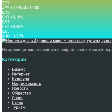
7,77
JPY
+0,39
%
За 1 000
0,13
CNY
+0,18
%
0,91
CHF
+0,45
%
0,65
AUD
–1,57
%
На страницах нашего сайта вы найдете очень много интере
Категории
Бизнес
Интернет
Культура
Недвижимость
Новости
Общество
Спорт
Стиль
Туризм