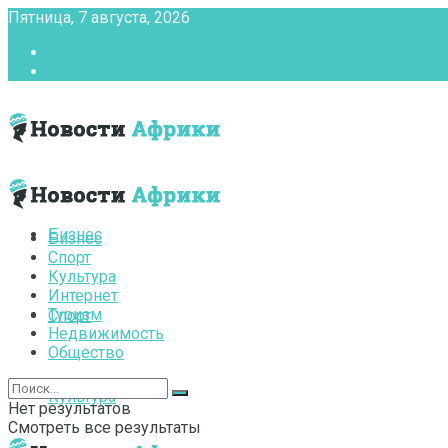
Пятница, 7 августа, 2026
Главная
Контакты
Бизнес
Бизнес
Спорт
Культура
Интернет
Туризм
Спорт
Недвижимость
Общество
Культура
Нет результатов
Смотреть все результаты