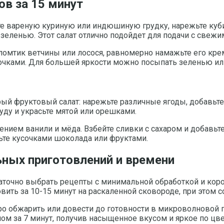
ов за 15 минут
те вареную куриную или индюшиную грудку, нарежьте куб
 зеленью. Этот салат отлично подойдет для подачи с свеж
й ломтик ветчины или лосося, равномерно намажьте его к
сочками. Для большей яркости можно посыпать зеленью и
ый фруктовый салат: нарежьте различные ягоды, добавьте
ду и украсьте мятой или орешками.
ением ванили и мёда. Взбейте сливки с сахаром и добавь
ьте кусочками шоколада или фруктами.
ных приготовлений и времени
аточно выбрать рецепты с минимальной обработкой и кор
ть за 10-15 минут на раскаленной сковороде, при этом со
 обжарить или довести до готовности в микроволновой пе
м за 7 минут, получив насыщенное вкусом и яркое по цве