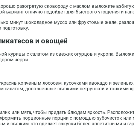
 хорошо разогретую сковороду с маслом выложите взбиту
кой вариант отлично подойдет для быстрого угощения и нап
олько минут шоколадное муссо или фруктовые желе, разло
 подготовку.
ликатесов и овощей
ой курицы с салатом из свежих огурцов и укропа. Выложи
дором черри.
красив копченым лососем, кусочками авокадо и зеленью. 
ым салатом, дополненные свежими петрушкой и тонкими к
илик или мята, чтобы придать блюдам яркость. Расположи
но оформить порционные порции с помощью зубочисток или 
м и свежим, что сделает закуски более аппетитными и г