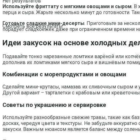
Нет результатов
Используйте фриттату с мягкими овощами и сыром
. В
перца и сыра. Жарьте несколько минут до готовности. Та
Готовьте сладкие мини-десерты
. Приготовьте за неск
Смотреть все результаты
порадует сладкоежек даже при ограниченном времени на
Идеи закусок на основе холодных де
Подавайте тонко нарезанные ломтики варёной или копчён
дополнив их ломтиками мягкого сыра и вишнёвым поми
Комбинации с морепродуктами и овощами
Сделайте мини-крутасы, намазав их сливочным сыром и у
Другой вариант – тарталетки с крабовым или креветочн
Советы по украшению и сервировке
Используйте разнообразные свежие травы, такие как баз
досках, чередуя цвета и текстуры. Не забудьте аккурат
закуски. Важным нюансом является баланс между солены