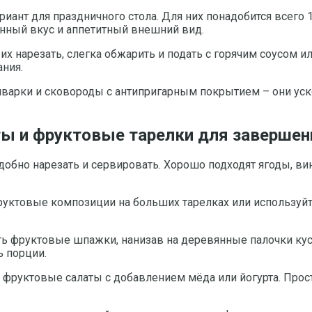
ант для праздничного стола. Для них понадобится всего 1
нный вкус и аппетитный внешний вид.
их нарезать, слегка обжарить и подать с горячим соусом и
ания.
варки и сковороды с антипригарным покрытием – они уск
ы и фруктовые тарелки для завершен
обно нарезать и сервировать. Хорошо подходят ягоды, вин
руктовые композиции на больших тарелках или используй
ь фруктовые шпажки, нанизав на деревянные палочки кусоч
ь порции.
е фруктовые салаты с добавлением мёда или йогурта. Про