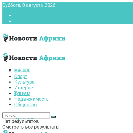
Суббота, 8 августа, 2026
Главная
Контакты
Бизнес
Бизнес
Спорт
Культура
Интернет
Туризм
Спорт
Недвижимость
Общество
Культура
Нет результатов
Смотреть все результаты