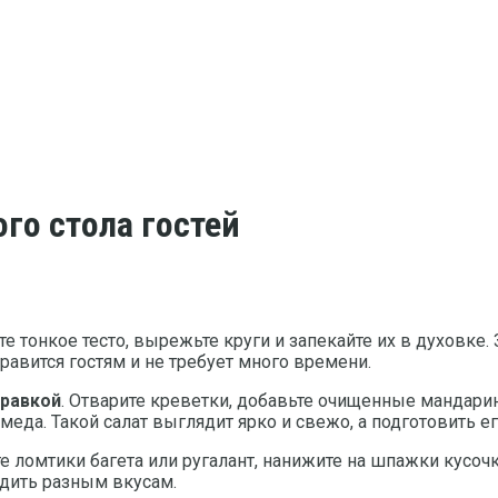
го стола гостей
те тонкое тесто, вырежьте круги и запекайте их в духовке
авится гостям и не требует много времени.
правкой
. Отварите креветки, добавьте очищенные мандари
да. Такой салат выглядит ярко и свежо, а подготовить ег
те ломтики багета или ругалант, нанижите на шпажки кусоч
одить разным вкусам.