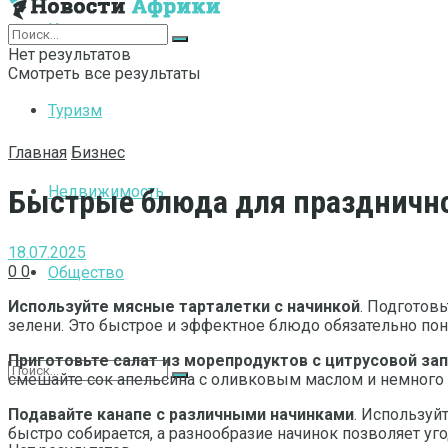
Интернет
Нет результатов
Смотреть все результаты
Туризм
Главная
Бизнес
Недвижимость
Быстрые блюда для празднично
18.07.2025
0
0
Общество
Используйте мясные тарталетки с начинкой
. Подготовь
зелени. Это быстрое и эффектное блюдо обязательно понр
Приготовьте салат из морепродуктов с цитрусовой за
смешайте сок апельсина с оливковым маслом и немного ме
Подавайте канапе с различными начинками
. Используй
быстро собирается, а разнообразие начинок позволяет уг