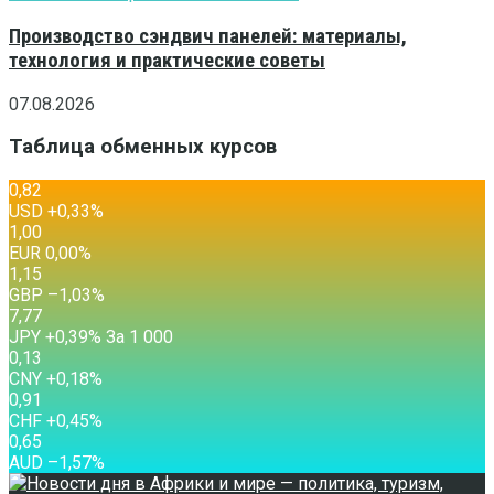
Производство сэндвич панелей: материалы,
технология и практические советы
07.08.2026
Таблица обменных курсов
0,82
USD
+0,33
%
1,00
EUR
0,00
%
1,15
GBP
–1,03
%
7,77
JPY
+0,39
%
За 1 000
0,13
CNY
+0,18
%
0,91
CHF
+0,45
%
0,65
AUD
–1,57
%