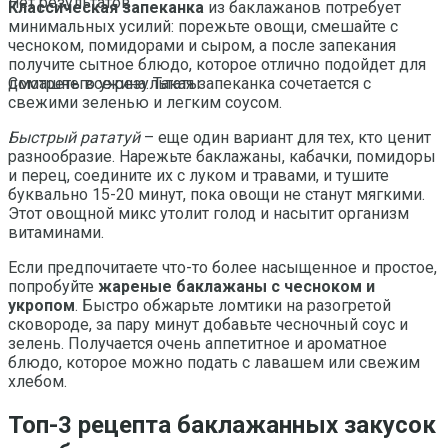
Нет результатов
Классическая запеканка
из баклажанов потребует
минимальных усилий: порежьте овощи, смешайте с
чесноком, помидорами и сыром, а после запекания
получите сытное блюдо, которое отлично подойдет для
домашнего ужина. Такая запеканка сочетается с
Смотреть все результаты
свежими зеленью и легким соусом.
Быстрый рататуй
– еще один вариант для тех, кто ценит
разнообразие. Нарежьте баклажаны, кабачки, помидоры
и перец, соедините их с луком и травами, и тушите
буквально 15-20 минут, пока овощи не станут мягкими.
Этот овощной микс утолит голод и насытит организм
витаминами.
Если предпочитаете что-то более насыщенное и простое,
попробуйте
жареные баклажаны с чесноком и
укропом
. Быстро обжарьте ломтики на разогретой
сковороде, за пару минут добавьте чесночный соус и
зелень. Получается очень аппетитное и ароматное
блюдо, которое можно подать с лавашем или свежим
хлебом.
Топ-3 рецепта баклажанных закусок