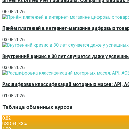
Driven vs Drilled Pier Foundations: Comparing Methods f
06.08.2026
Приём платежей в интернет-магазине цифровых това
03.08.2026
Внутренний кризис в 30 лет случается даже у успешн
03.08.2026
Расшифровка классификаций моторных масел: API, A
01.08.2026
Таблица обменных курсов
0,82
USD
+0,33
%