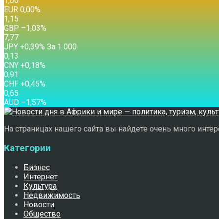
1,00
EUR
0,00
%
1,15
GBP
–1,03
%
7,77
JPY
+0,39
%
За 1 000
0,13
CNY
+0,18
%
0,91
CHF
+0,45
%
0,65
AUD
–1,57
%
На страницах нашего сайта вы найдете очень много интере
Категории
Бизнес
Интернет
Культура
Недвижимость
Новости
Общество