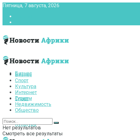
Пятница, 7 августа, 2026
Главная
Контакты
Бизнес
Бизнес
Спорт
Культура
Интернет
Туризм
Спорт
Недвижимость
Общество
Культура
Нет результатов
Смотреть все результаты