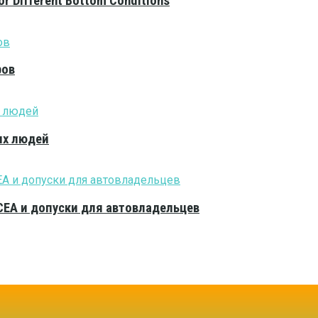
or Different Bottom Conditions
ров
ых людей
CEA и допуски для автовладельцев