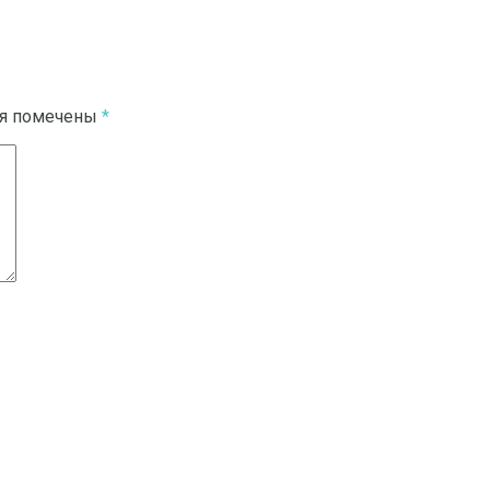
ля помечены
*