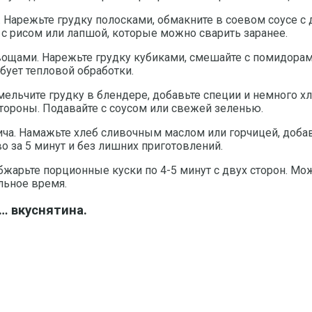
. Нарежьте грудку полосками, обмакните в соевом соусе с
я с рисом или лапшой, которые можно сварить заранее.
вощами. Нарежьте грудку кубиками, смешайте с помидорам
бует тепловой обработки.
льчите грудку в блендере, добавьте специи и немного х
тороны. Подавайте с соусом или свежей зеленью.
ича. Намажьте хлеб сливочным маслом или горчицей, добав
о за 5 минут и без лишних приготовлений.
бжарьте порционные куски по 4-5 минут с двух сторон. Мо
льное время.
… вкуснятина.