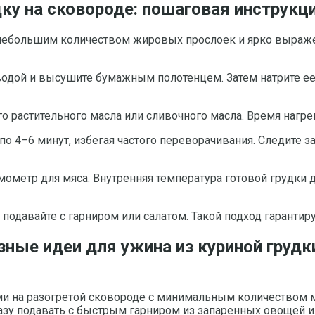
дку на сковороде: пошаговая инструкц
 небольшим количеством жировых прослоек и ярко выраже
 водой и высушите бумажным полотенцем. Затем натрите 
о растительного масла или сливочного масла. Время нагре
о 4–6 минут, избегая частого переворачивания. Следите з
ометр для мяса. Внутренняя температура готовой грудки д
подавайте с гарниром или салатом. Такой подход гарантир
зные идеи для ужина из куриной груд
ми на разогретой сковороде с минимальным количеством 
азу подавать с быстрым гарниром из запаренных овощей и