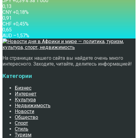
JPY
+0,39
%
За 1 000
0,13
CNY
+0,18
%
0,91
CHF
+0,45
%
0,65
AUD
–1,57
%
На страницах нашего сайта вы найдете очень много
интересного. Заходите, читайте, делитесь информацией!
Категории
Бизнес
Интернет
Культура
Недвижимость
Новости
Общество
Спорт
Стиль
Туризм