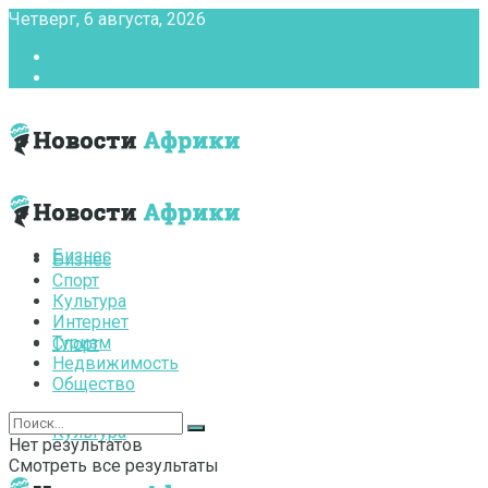
Четверг, 6 августа, 2026
Главная
Контакты
Бизнес
Бизнес
Спорт
Культура
Интернет
Туризм
Спорт
Недвижимость
Общество
Культура
Нет результатов
Смотреть все результаты