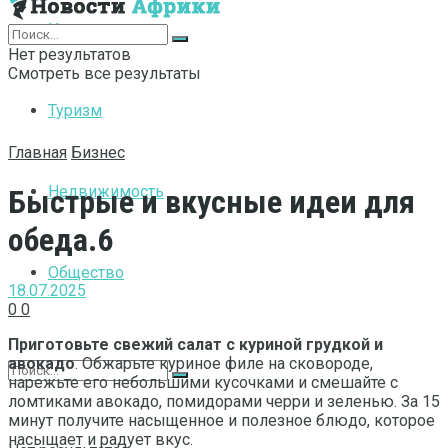
Интернет
Нет результатов
Смотреть все результаты
Туризм
Главная
Бизнес
Недвижимость
Быстрые и вкусные идеи для
обеда.6
Общество
18.07.2025
0
0
Приготовьте свежий салат с куриной грудкой и
авокадо
. Обжарьте куриное филе на сковороде,
нарежьте его небольшими кусочками и смешайте с
ломтиками авокадо, помидорами черри и зеленью. За 15
минут получите насыщенное и полезное блюдо, которое
насыщает и радует вкус.