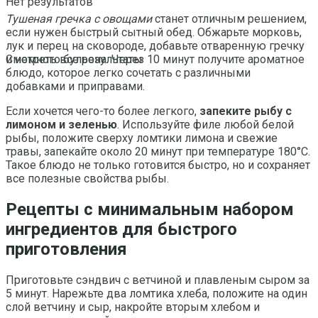
Нет результатов
Тушеная гречка с овощами
станет отличным решением,
если нужен быстрый сытный обед. Обжарьте морковь,
лук и перец на сковороде, добавьте отваренную гречку
и немного бульона. Через 10 минут получите ароматное
Смотреть все результаты
блюдо, которое легко сочетать с различными
добавками и приправами.
Если хочется чего-то более легкого,
запеките рыбу с
лимоном и зеленью
. Используйте филе любой белой
рыбы, положите сверху ломтики лимона и свежие
травы, запекайте около 20 минут при температуре 180°C.
Такое блюдо не только готовится быстро, но и сохраняет
все полезные свойства рыбы.
Рецепты с минимальным набором
ингредиентов для быстрого
приготовления
Приготовьте сэндвич с ветчиной и плавленым сыром за
5 минут. Нарежьте два ломтика хлеба, положите на один
слой ветчину и сыр, накройте вторым хлебом и