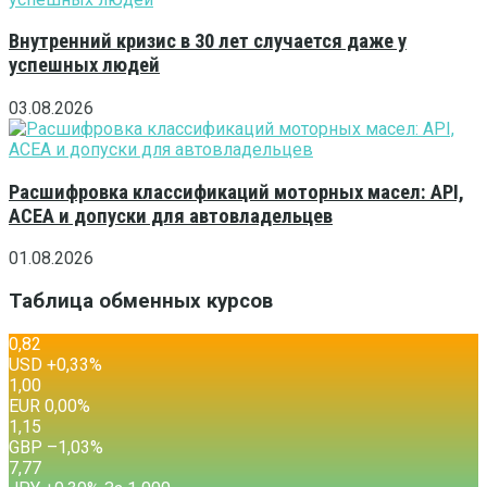
Внутренний кризис в 30 лет случается даже у
успешных людей
03.08.2026
Расшифровка классификаций моторных масел: API,
ACEA и допуски для автовладельцев
01.08.2026
Таблица обменных курсов
0,82
USD
+0,33
%
1,00
EUR
0,00
%
1,15
GBP
–1,03
%
7,77