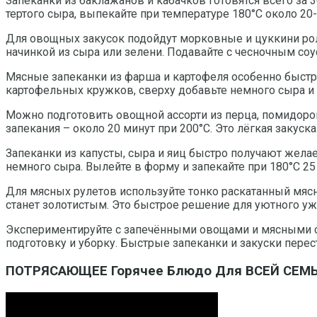
Запеканки из баклажанов и кабачков готовятся всего за 
тертого сыра, выпекайте при температуре 180°C около 20-
Для овощных закусок подойдут морковные и цуккини ролл
начинкой из сыра или зелени. Подавайте с чесночным соу
Мясные запеканки из фарша и картофеля особенно быстр
картофельных кружков, сверху добавьте немного сыра и 
Можно подготовить овощной ассорти из перца, помидоров
запекания – около 20 минут при 200°C. Это лёгкая закус
Запеканки из капусты, сыра и яиц быстро получают жела
немного сыра. Вылейте в форму и запекайте при 180°C 25
Для мясных рулетов используйте тонко раскатанный мясно
станет золотистым. Это быстрое решение для уютного уж
Экспериментируйте с запечёнными овощами и мясными сл
подготовку и уборку. Быстрые запеканки и закуски пере
ПОТРЯСАЮЩЕЕ Горячее Блюдо Для ВСЕЙ СЕМ