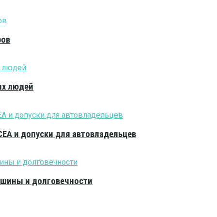
ров
ых людей
CEA и допуски для автовладельцев
тишины и долговечности