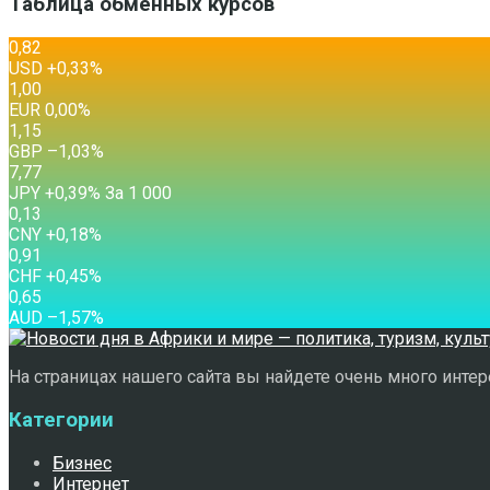
Таблица обменных курсов
0,82
USD
+0,33
%
1,00
EUR
0,00
%
1,15
GBP
–1,03
%
7,77
JPY
+0,39
%
За 1 000
0,13
CNY
+0,18
%
0,91
CHF
+0,45
%
0,65
AUD
–1,57
%
На страницах нашего сайта вы найдете очень много интере
Категории
Бизнес
Интернет