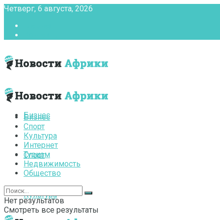
Четверг, 6 августа, 2026
Главная
Контакты
Бизнес
Бизнес
Спорт
Культура
Интернет
Туризм
Спорт
Недвижимость
Общество
Культура
Нет результатов
Смотреть все результаты