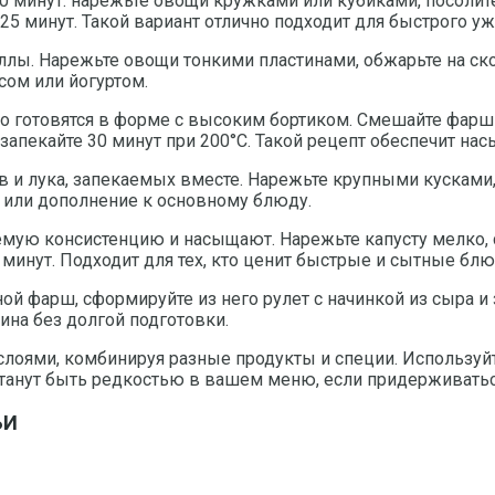
30 минут: нарежьте овощи кружками или кубиками, посолит
25 минут. Такой вариант отлично подходит для быстрого уж
ы. Нарежьте овощи тонкими пластинами, обжарьте на сков
сом или йогуртом.
о готовятся в форме с высоким бортиком. Смешайте фарш 
запекайте 30 минут при 200°C. Такой рецепт обеспечит н
 и лука, запекаемых вместе. Нарежьте крупными кусками,
ка или дополнение к основному блюду.
емую консистенцию и насыщают. Нарежьте капусту мелко, 
 минут. Подходит для тех, кто ценит быстрые и сытные блю
й фарш, сформируйте из него рулет с начинкой из сыра и з
ина без долгой подготовки.
оями, комбинируя разные продукты и специи. Используйт
станут быть редкостью в вашем меню, если придерживать
ЬИ