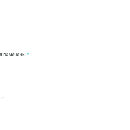
ля помечены
*