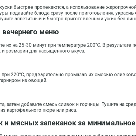
е куски быстрее пропекаются, а использование жаропроч
стуры подавайте блюда сразу после приготовления, украси
лучите аппетитный и быстро приготовленный ужин без лиш
 вечернего меню
 их на 25-30 минут при температуре 200°C. В результате п
к и розмарин для насыщенного вкуса.
т при 220°C, предварительно промазав их смесью оливково
 гарниром из овощей.
, затем добавьте смесь сливок и горчицы. Тушите на сред
 из картофельного пюре или риса.
к и мясных запеканок за минимальное