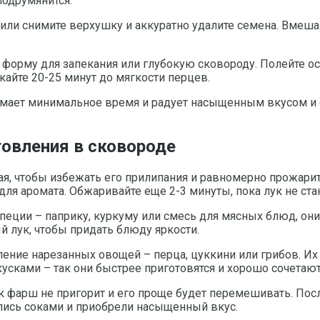
 подрумянится.
или снимите верхушку и аккуратно удалите семена. Вмешай
 форму для запекания или глубокую сковороду. Полейте 
кайте 20-25 минут до мягкости перцев.
нимает минимальное время и радует насыщенным вкусом и 
товления в сковороде
, чтобы избежать его прилипания и равномерно прожарить
для аромата. Обжаривайте еще 2-3 минуты, пока лук не ст
специи – паприку, куркуму или смесь для мясных блюд, о
й лук, чтобы придать блюду яркости.
ление нарезанных овощей – перца, цуккини или грибов. И
сками – так они быстрее приготовятся и хорошо сочетают
к фарш не пригорит и его проще будет перемешивать. Пос
лись соками и приобрели насыщенный вкус.