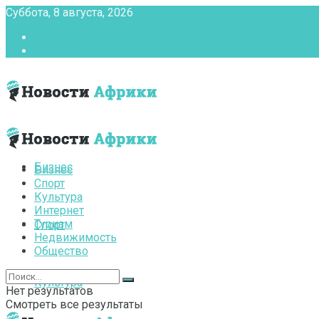
Суббота, 8 августа, 2026
Главная
Контакты
Бизнес
Бизнес
Спорт
Культура
Интернет
Туризм
Спорт
Недвижимость
Общество
Культура
Нет результатов
Смотреть все результаты