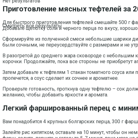
Нет результатов
Приготовление мясных тефтелей за 2
Для быстрого приготовления тефтелей смешайте 500 г фа
Смотреть все результаты
Добавьте щепотку соли и черного перца по вкусу, хорош
Сформируйте из полученной смеси небольшие шарики ди
были сочными, не переусердствуйте с размерами и не ут
В разогретой до среднего жара сковороде с небольшим к
корочки. Продолжайте, пока все стороны не приобретут а
Затем добавьте к тефтелям 1 стакан томатного соуса или
пропечется, а соус сделает их сочнее и ароматнее.
Проверьте готовность, проткнув одну тефтелю – сок долж
желанию, чтобы добавить яркости и аромата.
Легкий фаршированный перец с мин
Вам понадобится 4 крупных болгарских перца, 300 г фарша,
Залейте рис кипятком, оставьте на 10 минут, чтобы он не