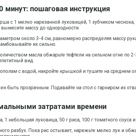
0 минут: пошаговая инструкция
рша с 1 мелко нарезанной луковицей, 1 зубчиком чеснока
о вымесите массу до однородности.
аметром около 3-4 см, равномерно распределяя массу ру
рамбовывайте их сильно.
оличеством масла обжарьте тефтели на сильном огне по 2
ппетитный вид.
 пополам с водой, накройте крышкой и тушите на среднем о
ен быть прозрачным. Подавайте на стол с гарниром из отв
имальными затратами времени
 1 небольшая луковица, 50 г риса, 100 г томатного соуса и
много разбух. Пока рис остывает, нарежьте мелко лук и обж