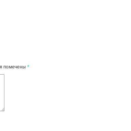
ля помечены
*