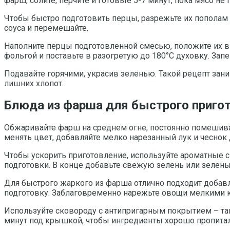
фарш, солите, перчите и готовьте 5-7 минут, пока мясо не
Чтобы быстро подготовить перцы, разрежьте их пополам 
соуса и перемешайте.
Наполните перцы подготовленной смесью, положите их в
фольгой и поставьте в разогретую до 180°C духовку. Запе
Подавайте горячими, украсив зеленью. Такой рецепт за
лишних хлопот.
Блюда из фарша для быстрого приго
Обжаривайте фарш на среднем огне, постоянно помешивая
менять цвет, добавляйте мелко нарезанный лук и чеснок 
Чтобы ускорить приготовление, используйте ароматные 
подготовки. В конце добавьте свежую зелень или зелены
Для быстрого жаркого из фарша отлично подходит добав
подготовку. Заблаговременно нарежьте овощи мелкими ку
Используйте сковороду с антипригарным покрытием – та
минут под крышкой, чтобы ингредиенты хорошо пропита