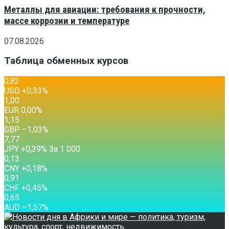
Металлы для авиации: требования к прочности,
массе коррозии и температуре
07.08.2026
Таблица обменных курсов
0,82
USD
+0,33
%
1,00
EUR
0,00
%
1,15
GBP
–1,03
%
7,77
JPY
+0,39
%
За 1 000
0,13
CNY
+0,18
%
0,91
CHF
+0,45
%
0,65
AUD
–1,57
%