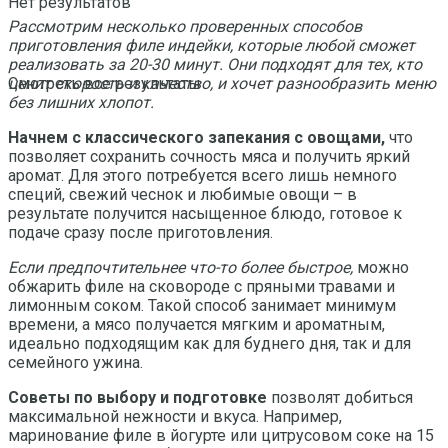
Нет результатов
Рассмотрим несколько проверенных способов
приготовления филе индейки, которые любой сможет
реализовать за 20-30 минут. Они подходят для тех, кто
ценит скорость и качество, и хочет разнообразить меню
Смотреть все результаты
без лишних хлопот.
Начнем с классического запекания с овощами,
что
позволяет сохранить сочность мяса и получить яркий
аромат. Для этого потребуется всего лишь немного
специй, свежий чеснок и любимые овощи – в
результате получится насыщенное блюдо, готовое к
подаче сразу после приготовления.
Если предпочтительнее что-то более быстрое,
можно
обжарить филе на сковороде с пряными травами и
лимонным соком. Такой способ занимает минимум
времени, а мясо получается мягким и ароматным,
идеально подходящим как для буднего дня, так и для
семейного ужина.
Советы по выбору и подготовке
позволят добиться
максимальной нежности и вкуса. Например,
маринование филе в йогурте или цитрусовом соке на 15