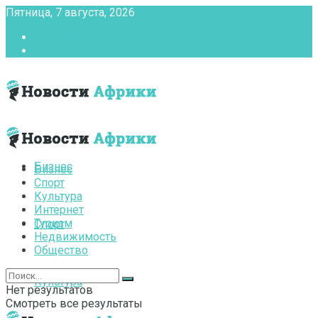
Пятница, 7 августа, 2026
Главная
Контакты
Бизнес
Бизнес
Спорт
Культура
Интернет
Туризм
Спорт
Недвижимость
Общество
Культура
Нет результатов
Смотреть все результаты