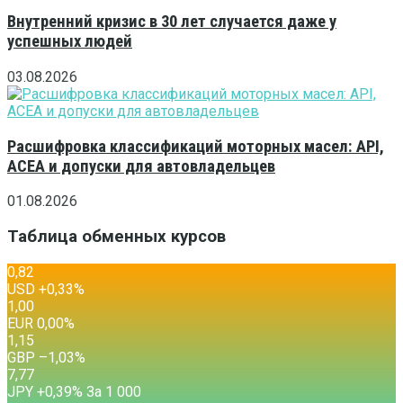
Внутренний кризис в 30 лет случается даже у
успешных людей
03.08.2026
Расшифровка классификаций моторных масел: API,
ACEA и допуски для автовладельцев
01.08.2026
Таблица обменных курсов
0,82
USD
+0,33
%
1,00
EUR
0,00
%
1,15
GBP
–1,03
%
7,77
JPY
+0,39
%
За 1 000