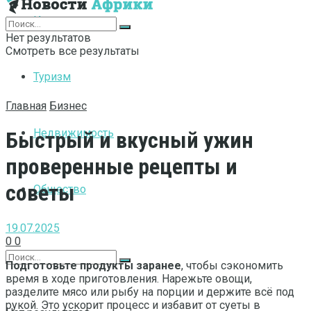
Интернет
Нет результатов
Смотреть все результаты
Туризм
Главная
Бизнес
Недвижимость
Быстрый и вкусный ужин
проверенные рецепты и
советы
Общество
19.07.2025
0
0
Подготовьте продукты заранее
, чтобы сэкономить
время в ходе приготовления. Нарежьте овощи,
разделите мясо или рыбу на порции и держите всё под
рукой. Это ускорит процесс и избавит от суеты в