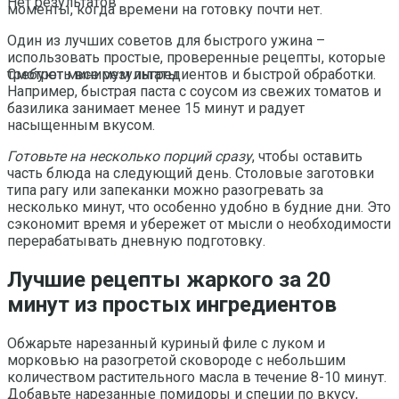
Нет результатов
моменты, когда времени на готовку почти нет.
Один из лучших советов для быстрого ужина –
использовать простые, проверенные рецепты, которые
требуют минимум ингредиентов и быстрой обработки.
Смотреть все результаты
Например, быстрая паста с соусом из свежих томатов и
базилика занимает менее 15 минут и радует
насыщенным вкусом.
Готовьте на несколько порций сразу
, чтобы оставить
часть блюда на следующий день. Столовые заготовки
типа рагу или запеканки можно разогревать за
несколько минут, что особенно удобно в будние дни. Это
сэкономит время и убережет от мысли о необходимости
перерабатывать дневную подготовку.
Лучшие рецепты жаркого за 20
минут из простых ингредиентов
Обжарьте нарезанный куриный филе с луком и
морковью на разогретой сковороде с небольшим
количеством растительного масла в течение 8-10 минут.
Добавьте нарезанные помидоры и специи по вкусу,