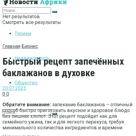
Интернет
Нет результатов
Смотреть все результаты
Туризм
Главная
Бизнес
Недвижимость
Быстрый рецепт запечённых
баклажанов в духовке
Общество
20.07.2025
0
0
Обратите внимание:
запекание баклажанов – отличный
способ быстро приготовить вкусное и здоровое блюдо
без лишних хлопот. Этот рецепт подойдет как для
семейного ужина, так и для легкого перекуса, требуя
минимального количества ингредиентов и времени.