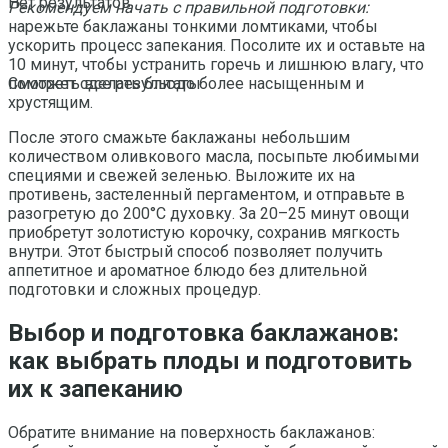
Нет результатов
Рекомендуем начать с правильной подготовки:
нарежьте баклажаны тонкими ломтиками, чтобы
ускорить процесс запекания. Посолите их и оставьте на
10 минут, чтобы устранить горечь и лишнюю влагу, что
поможет сделать блюдо более насыщенным и
Смотреть все результаты
хрустящим.
После этого смажьте баклажаны небольшим
количеством оливкового масла, посыпьте любимыми
специями и свежей зеленью. Выложите их на
противень, застеленный пергаментом, и отправьте в
разогретую до 200°C духовку. За 20–25 минут овощи
приобретут золотистую корочку, сохранив мягкость
внутри. Этот быстрый способ позволяет получить
аппетитное и ароматное блюдо без длительной
подготовки и сложных процедур.
Выбор и подготовка баклажанов:
как выбрать плоды и подготовить
их к запеканию
Обратите внимание на поверхность баклажанов: