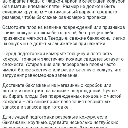
выбирайте плоды с гладкой, яркой и блестящей кожурой
без вмятин и темных пятен. Размер не должен быть
слишком крупным – оптимальный вариант среднего
размера, чтобы баклажан равномерно пропекся.
Осмотрите плод на наличие повреждений или признаков
гнили: кожура должна быть целой, без трещин либо
признаков мягкости. Твердые, свежие баклажаны легко
на ощупь и не должны занижаться при нажатии.
Перед подготовкой измерьте толщину и плотность
кожуры: тонкая и эластичная кожица свидетельствует о
свежести. Устаревшие или перезрелые плоды часто
имеют более жесткую или разветвленную кожуру, что
затруднит равномерное запекание.
Достаньте баклажаны из магазинных коробок или
лотков и осмотрите на наличие повреждений. Лучше
выбирать плоды без поврежденных концов и с чистой
кожурой – это снизит риск появления неприятных
запахов и запахов при готовке.
Для лучшей подготовки разрежьте кожуру: если
баклажаны крупные, сделайте несколько неглубоких
проколов или надрезов по кожуре. Это поможет