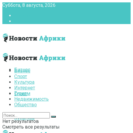
Суббота, 8 августа, 2026
Главная
Контакты
Бизнес
Бизнес
Спорт
Культура
Интернет
Туризм
Спорт
Недвижимость
Общество
Культура
Нет результатов
Смотреть все результаты