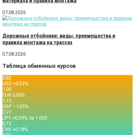
материала и правила монтажа
07.08.2026
Дорожные отбойники: виды, преимущества и
правила монтажа на трассах
07.08.2026
Таблица обменных курсов
0,82
USD
+0,33
%
1,00
EUR
0,00
%
1,15
GBP
–1,03
%
7,77
JPY
+0,39
%
За 1 000
0,13
CNY
+0,18
%