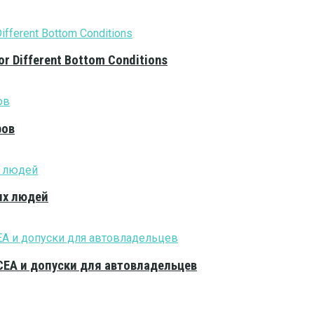
or Different Bottom Conditions
ров
ых людей
CEA и допуски для автовладельцев