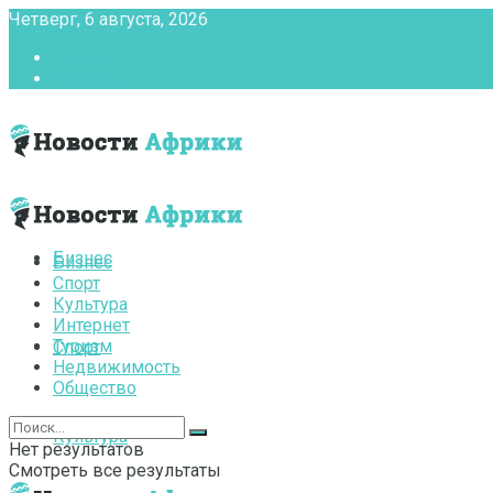
Четверг, 6 августа, 2026
Главная
Контакты
Бизнес
Бизнес
Спорт
Культура
Интернет
Туризм
Спорт
Недвижимость
Общество
Культура
Нет результатов
Смотреть все результаты