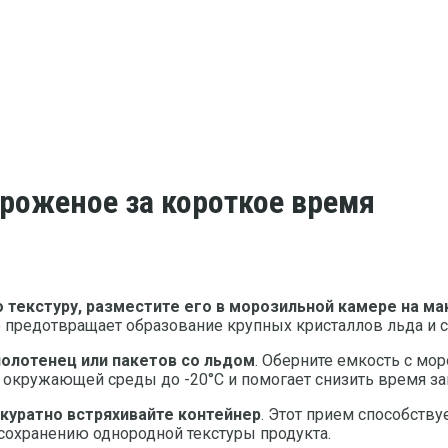
роженое за короткое время
текстуру, разместите его в морозильной камере на м
то предотвращает образование крупных кристаллов льда и 
олотенец или пакетов со льдом
. Оберните емкость с м
у окружающей среды до -20°С и помогает снизить время з
куратно встряхивайте контейнер
. Этот прием способств
 сохранению однородной текстуры продукта.