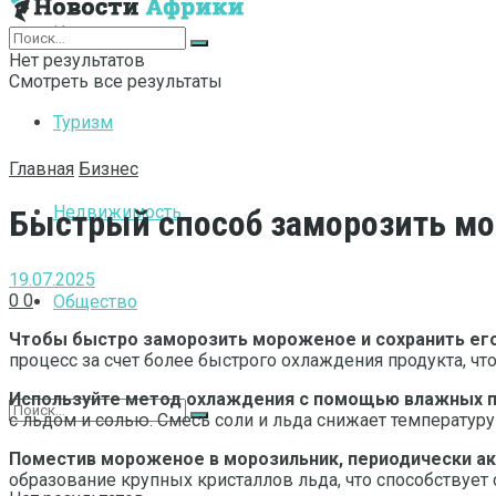
Интернет
Нет результатов
Смотреть все результаты
Туризм
Главная
Бизнес
Недвижимость
Быстрый способ заморозить мо
19.07.2025
0
0
Общество
Чтобы быстро заморозить мороженое и сохранить его 
процесс за счет более быстрого охлаждения продукта, ч
Используйте метод охлаждения с помощью влажных п
с льдом и солью. Смесь соли и льда снижает температур
Поместив мороженое в морозильник, периодически ак
образование крупных кристаллов льда, что способствует