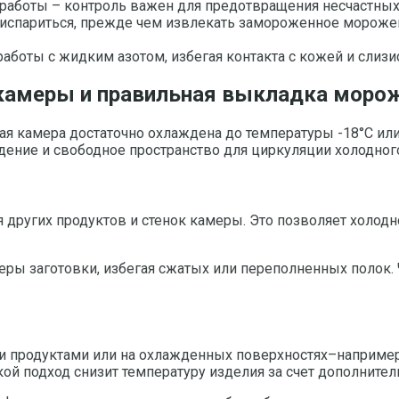
 работы – контроль важен для предотвращения несчастных
 испариться, прежде чем извлекать замороженное мороже
аботы с жидким азотом, избегая контакта с кожей и слиз
амеры и правильная выкладка морож
я камера достаточно охлаждена до температуры -18°C или 
ение и свободное пространство для циркуляции холодного
я других продуктов и стенок камеры. Это позволяет холод
ры заготовки, избегая сжатых или переполненных полок. 
родуктами или на охлажденных поверхностях–например, 
й подход снизит температуру изделия за счет дополнител