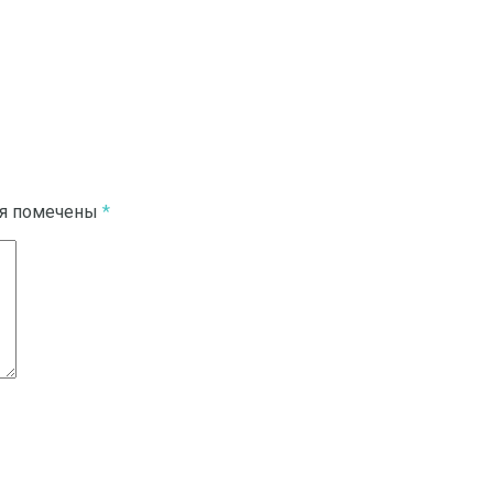
ля помечены
*