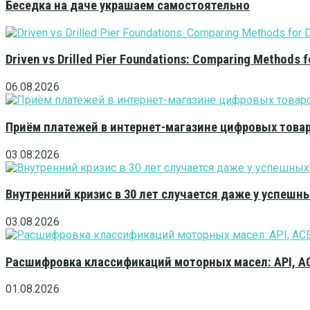
Беседка на даче украшаем самостоятельно
Driven vs Drilled Pier Foundations: Comparing Methods f
06.08.2026
Приём платежей в интернет-магазине цифровых това
03.08.2026
Внутренний кризис в 30 лет случается даже у успешн
03.08.2026
Расшифровка классификаций моторных масел: API, A
01.08.2026