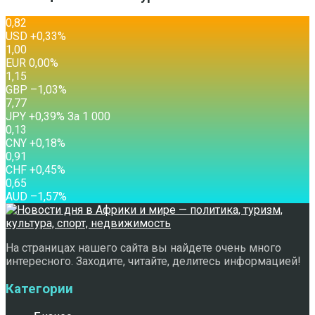
0,82
USD
+0,33
%
1,00
EUR
0,00
%
1,15
GBP
–1,03
%
7,77
JPY
+0,39
%
За 1 000
0,13
CNY
+0,18
%
0,91
CHF
+0,45
%
0,65
AUD
–1,57
%
На страницах нашего сайта вы найдете очень много
интересного. Заходите, читайте, делитесь информацией!
Категории