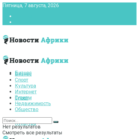
Пятница, 7 августа, 2026
Главная
Контакты
Бизнес
Бизнес
Спорт
Культура
Интернет
Туризм
Спорт
Недвижимость
Общество
Культура
Нет результатов
Смотреть все результаты