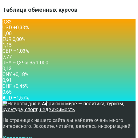
Таблица обменных курсов
0,82
USD
+0,33
%
1,00
EUR
0,00
%
1,15
GBP
–1,03
%
7,77
JPY
+0,39
%
За 1 000
0,13
CNY
+0,18
%
0,91
CHF
+0,45
%
0,65
AUD
–1,57
%
На страницах нашего сайта вы найдете очень много
интересного. Заходите, читайте, делитесь информацией!