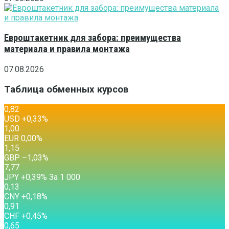
Евроштакетник для забора: преимущества
материала и правила монтажа
07.08.2026
Таблица обменных курсов
0,82
USD
+0,33
%
1,00
EUR
0,00
%
1,15
GBP
–1,03
%
7,77
JPY
+0,39
%
За 1 000
0,13
CNY
+0,18
%
0,91
CHF
+0,45
%
0,65