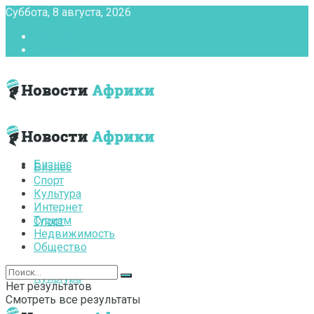
Суббота, 8 августа, 2026
Главная
Контакты
Бизнес
Бизнес
Спорт
Культура
Интернет
Туризм
Спорт
Недвижимость
Общество
Культура
Нет результатов
Смотреть все результаты