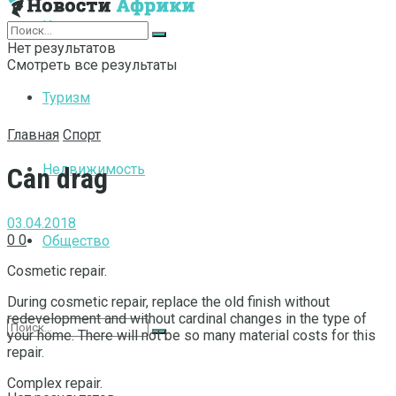
Интернет
Нет результатов
Смотреть все результаты
Туризм
Главная
Спорт
Недвижимость
Can drag
03.04.2018
0
0
Общество
Cosmetic repair.
During cosmetic repair, replace the old finish without
redevelopment and without cardinal changes in the type of
your home.
There will not be so many material costs for this
repair.
Complex repair.