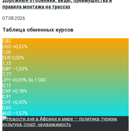
Дорожные отбойники: виды, преимущества и
правила монтажа на трассах
07.08.2026
Таблица обменных курсов
0,82
USD
+0,33
%
1,00
EUR
0,00
%
1,15
GBP
–1,03
%
7,77
JPY
+0,39
%
За 1 000
0,13
CNY
+0,18
%
0,91
CHF
+0,45
%
0,65
AUD
–1,57
%