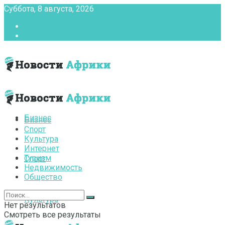
Суббота, 8 августа, 2026
Главная
Контакты
Бизнес
Бизнес
Спорт
Культура
Интернет
Туризм
Спорт
Недвижимость
Общество
Культура
Нет результатов
Смотреть все результаты