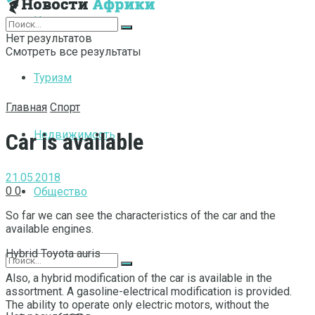
Интернет
Нет результатов
Смотреть все результаты
Туризм
Главная
Спорт
Недвижимость
Car is available
21.05.2018
0
0
Общество
So far we can see the characteristics of the car and the
available engines.
Hybrid Toyota auris
Also, a hybrid modification of the car is available in the
assortment. A gasoline-electrical modification is provided.
The ability to operate only electric motors, without the