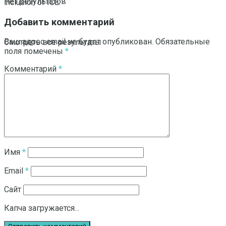
Нет результатов
inclusion of ICE.
Добавить комментарий
Ваш адрес email не будет опубликован.
Обязательные
Смотреть все результаты
поля помечены
*
Комментарий
*
Имя
*
Email
*
Сайт
Капча загружается...