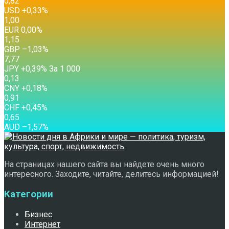
0,82
USD
+0,33
%
1,00
EUR
0,00
%
1,15
GBP
–1,03
%
7,77
JPY
+0,39
%
За 1 000
0,13
CNY
+0,18
%
0,91
CHF
+0,45
%
0,65
AUD
–1,57
%
На страницах нашего сайта вы найдете очень много
интересного. Заходите, читайте, делитесь информацией!
Категории
Бизнес
Интернет