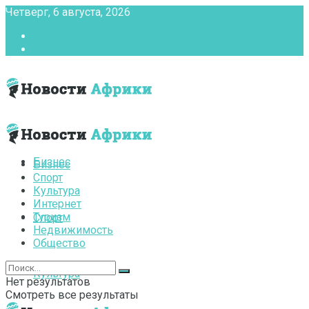
Четверг, 6 августа, 2026
Главная
Контакты
Бизнес
Бизнес
Спорт
Культура
Интернет
Туризм
Спорт
Недвижимость
Общество
Культура
Нет результатов
Смотреть все результаты