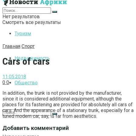
Интернет
Нет результатов
Смотреть все результаты
Туризм
Главная
Спорт
Недвижимость
Cars of cars
11.05.2018
0
0
Общество
In addition, the trunk is not provided by the manufacturer,
since it is considered additional equipment, although the
places for its fastening are provided for absolutely all cars of
cars.
And the appearance of a stationary trunk, especially for a
tuned modern car, say, is far from aesthetics.
Добавить комментарий