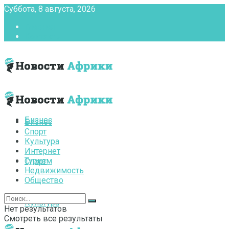
Суббота, 8 августа, 2026
Главная
Контакты
Бизнес
Бизнес
Спорт
Культура
Интернет
Туризм
Спорт
Недвижимость
Общество
Культура
Нет результатов
Смотреть все результаты