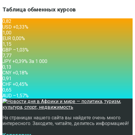
Таблица обменных курсов
0,82
USD
+0,33
%
1,00
EUR
0,00
%
1,15
GBP
–1,03
%
7,77
JPY
+0,39
%
За 1 000
0,13
CNY
+0,18
%
0,91
CHF
+0,45
%
0,65
AUD
–1,57
%
На страницах нашего сайта вы найдете очень много
интересного. Заходите, читайте, делитесь информацией!