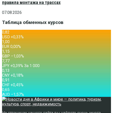
правила монтажа на трассах
07.08.2026
Таблица обменных курсов
0,82
USD
+0,33
%
1,00
EUR
0,00
%
1,15
GBP
–1,03
%
7,77
JPY
+0,39
%
За 1 000
0,13
CNY
+0,18
%
0,91
CHF
+0,45
%
0,65
AUD
–1,57
%
На страницах нашего сайта вы найдете очень много