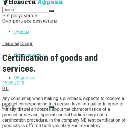
Интернет
Нет результатов
Смотреть все результаты
Туризм
Главная
Спорт
Недвижимость
Certification of goods and
services.
Общество
15.05.2018
0
0
Any consumer, when making a purchase, expects to receive a
product corresponding to a certain level of quality.
In order to
initially dispel all doubts about the characteristics of a
product or service, special control bodies carry out a
certification procedure. In the company NB test certification of
products is offered both voluntary and mandatory.