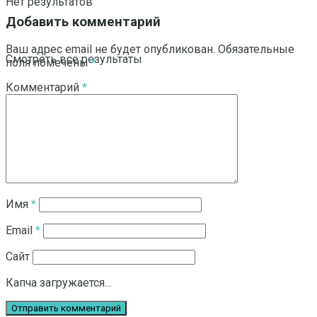
Нет результатов
Добавить комментарий
Ваш адрес email не будет опубликован.
Обязательные
Смотреть все результаты
поля помечены
*
Комментарий
*
Имя
*
Email
*
Сайт
Капча загружается...