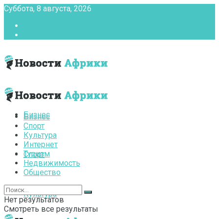
Суббота, 8 августа, 2026
Главная
Контакты
Бизнес
Бизнес
Спорт
Культура
Интернет
Туризм
Спорт
Недвижимость
Общество
Культура
Нет результатов
Смотреть все результаты