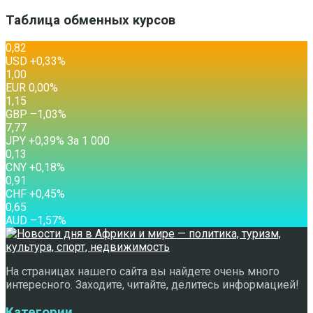
Таблица обменных курсов
0,82
USD
+0,33
%
1,00
EUR
0,00
%
1,15
GBP
–1,03
%
7,77
JPY
+0,39
%
За 1 000
0,13
CNY
+0,18
%
0,91
CHF
+0,45
%
0,65
AUD
–1,57
%
На страницах нашего сайта вы найдете очень много
интересного. Заходите, читайте, делитесь информацией!
Категории