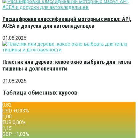
Расшифровка классификаций моторных масел: API,
ACEA и допуски для автовладельцев
01.08.2026
Пластик или дерево: какое окно выбрать для тепла
тишины и долговечности
01.08.2026
Таблица обменных курсов
0,82
USD
+0,33
%
1,00
EUR
0,00
%
1,15
GBP
–1,03
%