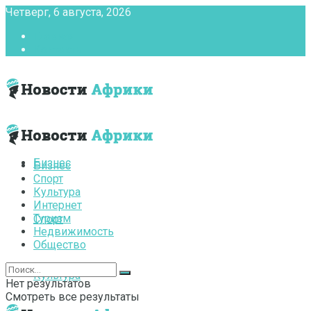
Четверг, 6 августа, 2026
Главная
Контакты
Бизнес
Бизнес
Спорт
Культура
Интернет
Туризм
Спорт
Недвижимость
Общество
Культура
Нет результатов
Смотреть все результаты