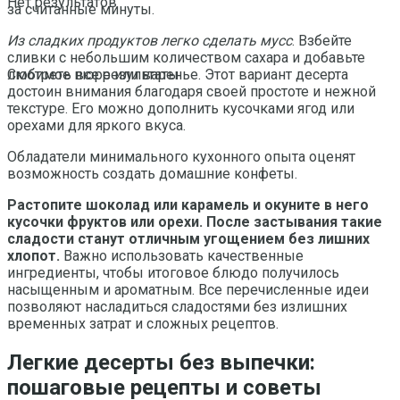
Нет результатов
за считанные минуты.
Из сладких продуктов легко сделать мусс
. Взбейте
сливки с небольшим количеством сахара и добавьте
любимое пюре или варенье. Этот вариант десерта
Смотреть все результаты
достоин внимания благодаря своей простоте и нежной
текстуре. Его можно дополнить кусочками ягод или
орехами для яркого вкуса.
Обладатели минимального кухонного опыта оценят
возможность создать домашние конфеты.
Растопите шоколад или карамель и окуните в него
кусочки фруктов или орехи. После застывания такие
сладости станут отличным угощением без лишних
хлопот.
Важно использовать качественные
ингредиенты, чтобы итоговое блюдо получилось
насыщенным и ароматным. Все перечисленные идеи
позволяют насладиться сладостями без излишних
временных затрат и сложных рецептов.
Легкие десерты без выпечки:
пошаговые рецепты и советы