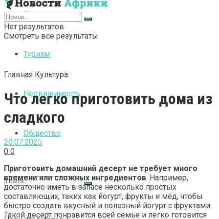
Интернет
Нет результатов
Смотреть все результаты
Туризм
Главная
Культура
Недвижимость
Что легко приготовить дома из
сладкого
Общество
20.07.2025
0
0
Приготовить домашний десерт не требует много
времени или сложных ингредиентов
. Например,
достаточно иметь в запасе несколько простых
составляющих, таких как йогурт, фрукты и мёд, чтобы
быстро создать вкусный и полезный йогурт с фруктами.
Такой десерт понравится всей семье и легко готовится