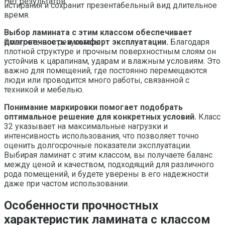
Нет результатов
истирания и сохранит презентабельный вид длительное
время.
Выбор ламината с этим классом обеспечивает
долговечность и комфорт эксплуатации.
Благодаря
Смотреть все результаты
плотной структуре и прочным поверхностным слоям он
устойчив к царапинам, ударам и влажным условиям. Это
важно для помещений, где постоянно перемещаются
люди или проводится много работы, связанной с
техникой и мебелью.
Понимание маркировки помогает подобрать
оптимальное решение для конкретных условий.
Класс
32 указывает на максимальные нагрузки и
интенсивность использования, что позволяет точно
оценить долгосрочные показатели эксплуатации.
Выбирая ламинат с этим классом, вы получаете баланс
между ценой и качеством, подходящий для различного
рода помещений, и будете уверены в его надежности
даже при частом использовании.
Особенности прочностных
характеристик ламината с классом