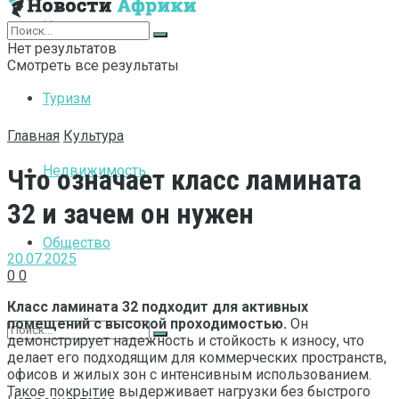
Интернет
Нет результатов
Смотреть все результаты
Туризм
Главная
Культура
Недвижимость
Что означает класс ламината
32 и зачем он нужен
Общество
20.07.2025
0
0
Класс ламината 32 подходит для активных
помещений с высокой проходимостью.
Он
демонстрирует надежность и стойкость к износу, что
делает его подходящим для коммерческих пространств,
офисов и жилых зон с интенсивным использованием.
Такое покрытие выдерживает нагрузки без быстрого