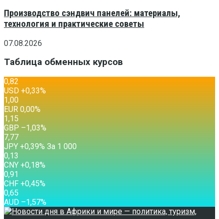
Производство сэндвич панелей: материалы,
технология и практические советы
07.08.2026
Таблица обменных курсов
0,82
USD
+0,33
%
1,00
EUR
0,00
%
1,15
GBP
–1,03
%
7,77
JPY
+0,39
%
За 1 000
0,13
CNY
+0,18
%
0,91
CHF
+0,45
%
0,65
AUD
–1,57
%