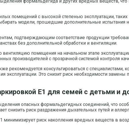
выделения формальдегида и других вредных веществ, что
илых помещений с высокой степенью эксплуатации, таких 
ирать модели, прошедшие дополнительные испытания на 
ентам, подтверждающим соответствие продукции требовани
анствах без дополнительной обработки и вентиляции.
ю вентиляцию помещения на начальном этапе эксплуатац
нных производителей с прозрачной системой контроля кач
кже рекомендуется консультироваться с специалистами, 
вия эксплуатации. Это снизит риск необходимости замены 
аркировкой Е1 для семей с детьми и
ыделения опасных формальдегидных соединений, что особ
ет снизить риск раздражения дыхательных путей и аллерг
 Е1 минимизирует риск накопления вредных веществ в воз