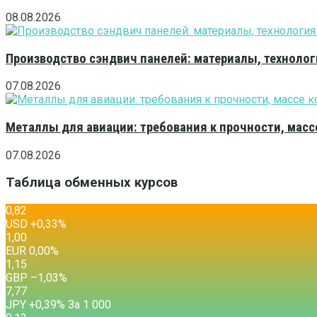
08.08.2026
Производство сэндвич панелей: материалы, технолог
07.08.2026
Металлы для авиации: требования к прочности, масс
07.08.2026
Таблица обменных курсов
0,82
USD
+0,33
%
1,00
EUR
0,00
%
1,15
GBP
–1,03
%
7,77
JPY
+0,39
%
За 1 000