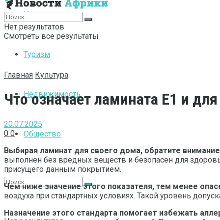
Интернет
Нет результатов
Смотреть все результаты
Туризм
Главная
Культура
Недвижимость
Что означает ламината Е1 и для
20.07.2025
0
0
Общество
Выбирая ламинат для своего дома, обратите внимание
выполнен без вредных веществ и безопасен для здоровь
присущего данным покрытием.
Чем ниже значение этого показателя, тем менее опас
воздуха при стандартных условиях. Такой уровень допу
Назначение этого стандарта помогает избежать алле