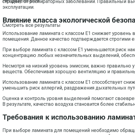
Нет результатов
страдает от респираторных заболеваний. Правильный вы
эксплуатации.
Влияние класса экологической безоп
Смотреть все результаты
Использование ламината с классом Е1 снижает уровень 
помещения. Данное качество подтверждается строгими ев
При выборе ламината с классом Е1 уменьшается риск на
концентрацию любых незначительных выделений, обеспе
Несмотря на низкий уровень эмиссии, важно правильно 
веществ. Обеспечивая хорошую вентиляцию и правильный
Использование ламината с классом Е1 способствует сни
уменьшить риск аллергий, раздражения дыхательных путе
Оценка и контроль уровня выделений помогают своевре
В результате, качество воздуха становится более стабил
Требования к использованию ламина
При выборе ламината для помещений необходимо обращать