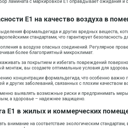
бор ламината с маркировкой Е1 оправдывает ожидания и 
асности Е1 на качество воздуха в пом
выделения формальдегида и других вредных веществ, кот
ропейскими стандартами, что гарантирует безопасность д
копления в воздухе опасных соединений. Регулярное про
чивая более благоприятный микроклимат.
ухаживать за покрытием и избегать повреждений поверхн
 монтаж, вы создаете оптимальные условия для здоровь
жению концентрации формальдегида, что особенно важно п
й и других заболеваний, связанных с плохим качеством во
менно выявлять возможные риски и предпринимать меры 
ьным, а здоровье – надежнее защищено.
та Е1 в жилых и коммерческих помещ
 внимание на соответствие экологическим стандартам, в