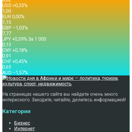
USD
+0,33
%
1,00
EUR
0,00
%
1,15
GBP
–1,03
%
7,77
JPY
+0,39
%
За 1 000
0,13
CNY
+0,18
%
0,91
CHF
+0,45
%
0,65
AUD
–1,57
%
На страницах нашего сайта вы найдете очень много
интересного. Заходите, читайте, делитесь информацией!
Категории
Бизнес
Интернет