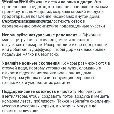
Нет результатов
Установите натяжные сетки на окна и двери
. Это
проверенное средство, которое не позволяет комарам
проникнуть в помещение, сохраняя свежий воздух и
предотвращая появление насекомых внутри дома.
Регулярно проверяйте целостность сеток и
Смотреть все результаты
своевременно ремонтируйте поврежденные участки.
Используйте натуральные репелленты
. Эфирные
масла цитрусовых, лаванды, мяти и эвкалипта
отпугивают комаров. Распределите их по поверхности
или добавьте в диффузор, чтобы держать насекомых
подальше мягко и безопасно.
Удаляйте водные скопления
. Комары размножаются в
стоячей воде, поэтому устраняйте лужи, сломанные
емкости и другие источники воды около дома.
Регулярная уборка снизит популяцию взрослых
насекомых и уменьшит их развитие.
Поддерживайте свежесть и чистоту
. Используйте
вентиляторы, чтобы создавать поток воздуха и мешать
комарам летать поблизости. Также избегайте скоплений
мусора и мусорных корзин, в которых могут ещё
появиться личинки.