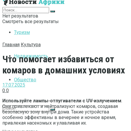
Интернет
Нет результатов
Смотреть все результаты
Туризм
Главная
Культура
Недвижимость
Что помогает избавиться от
комаров в домашних условиях
Общество
17.07.2025
0
0
Используйте лампы-отпугиватели с UV-излучением
.
Они привлекают и нейтрализуют комаров, создавая
безопасную зону внутри дома. Такие устройства
особенно эффективны в вечернее и ночное время,
привлекая насекомых и улавливая их.