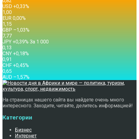
0,82
USD
+0,33
%
1,00
EUR
0,00
%
1,15
GBP
–1,03
%
7,77
JPY
+0,39
%
За 1 000
0,13
CNY
+0,18
%
0,91
CHF
+0,45
%
0,65
AUD
–1,57
%
На страницах нашего сайта вы найдете очень много
интересного. Заходите, читайте, делитесь информацией!
Категории
Бизнес
Интернет