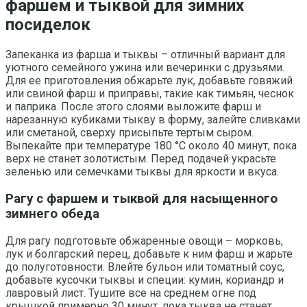
фаршем и тыквой для зимних
посиделок
Запеканка из фарша и тыквы – отличный вариант для
уютного семейного ужина или вечеринки с друзьями.
Для ее приготовления обжарьте лук, добавьте говяжий
или свиной фарш и приправы, такие как тимьян, чеснок
и паприка. После этого слоями выложите фарш и
нарезанную кубиками тыкву в форму, залейте сливками
или сметаной, сверху присыпьте тертым сыром.
Выпекайте при температуре 180 °C около 40 минут, пока
верх не станет золотистым. Перед подачей украсьте
зеленью или семечками тыквы для яркости и вкуса.
Рагу с фаршем и тыквой для насыщенного
зимнего обеда
Для рагу подготовьте обжаренные овощи – морковь,
лук и болгарский перец, добавьте к ним фарш и жарьте
до полуготовности. Влейте бульон или томатный соус,
добавьте кусочки тыквы и специи: кумин, кориандр и
лавровый лист. Тушите все на среднем огне под
крышкой примерно 30 минут, пока тыква не станет