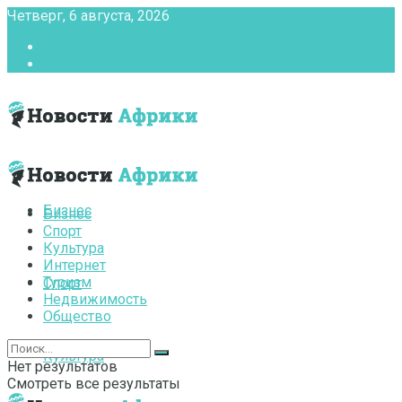
Четверг, 6 августа, 2026
Главная
Контакты
Бизнес
Бизнес
Спорт
Культура
Интернет
Туризм
Спорт
Недвижимость
Общество
Культура
Нет результатов
Смотреть все результаты