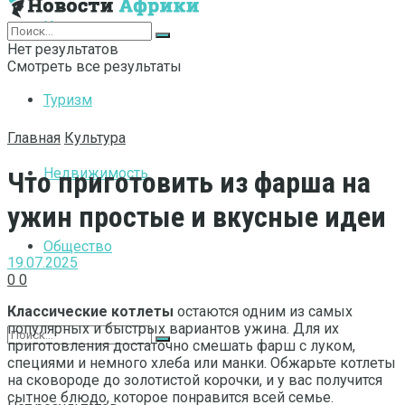
Интернет
Нет результатов
Смотреть все результаты
Туризм
Главная
Культура
Недвижимость
Что приготовить из фарша на
ужин простые и вкусные идеи
Общество
19.07.2025
0
0
Классические котлеты
остаются одним из самых
популярных и быстрых вариантов ужина. Для их
приготовления достаточно смешать фарш с луком,
специями и немного хлеба или манки. Обжарьте котлеты
на сковороде до золотистой корочки, и у вас получится
сытное блюдо, которое понравится всей семье.