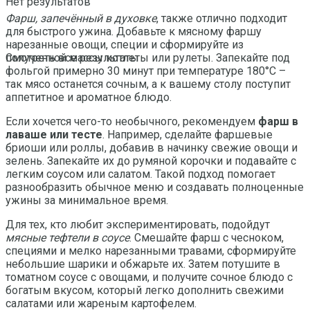
Нет результатов
Фарш, запечённый в духовке
, также отлично подходит
для быстрого ужина. Добавьте к мясному фаршу
нарезанные овощи, специи и сформируйте из
полученной массы котлеты или рулеты. Запекайте под
Смотреть все результаты
фольгой примерно 30 минут при температуре 180°C –
так мясо останется сочным, а к вашему столу поступит
аппетитное и ароматное блюдо.
Если хочется чего-то необычного, рекомендуем
фарш в
лаваше или тесте
. Например, сделайте фаршевые
бриоши или роллы, добавив в начинку свежие овощи и
зелень. Запекайте их до румяной корочки и подавайте с
легким соусом или салатом. Такой подход помогает
разнообразить обычное меню и создавать полноценные
ужины за минимальное время.
Для тех, кто любит экспериментировать, подойдут
мясные тефтели в соусе
. Смешайте фарш с чесноком,
специями и мелко нарезанными травами, сформируйте
небольшие шарики и обжарьте их. Затем потушите в
томатном соусе с овощами, и получите сочное блюдо с
богатым вкусом, который легко дополнить свежими
салатами или жареным картофелем.