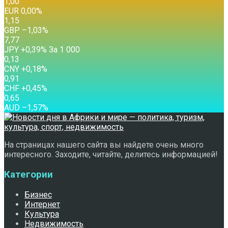
1,00
EUR
0,00
%
1,15
GBP
–1,03
%
7,77
JPY
+0,39
%
За 1 000
0,13
CNY
+0,18
%
0,91
CHF
+0,45
%
0,65
AUD
–1,57
%
На страницах нашего сайта вы найдете очень много
интересного. Заходите, читайте, делитесь информацией!
Категории
Бизнес
Интернет
Культура
Недвижимость