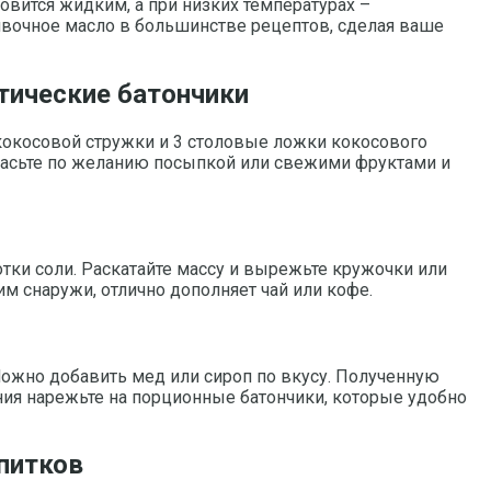
овится жидким, а при низких температурах –
ливочное масло в большинстве рецептов, сделая ваше
тические батончики
 кокосовой стружки и 3 столовые ложки кокосового
красьте по желанию посыпкой или свежими фруктами и
отки соли. Раскатайте массу и вырежьте кружочки или
им снаружи, отлично дополняет чай или кофе.
 Можно добавить мед или сироп по вкусу. Полученную
ния нарежьте на порционные батончики, которые удобно
питков