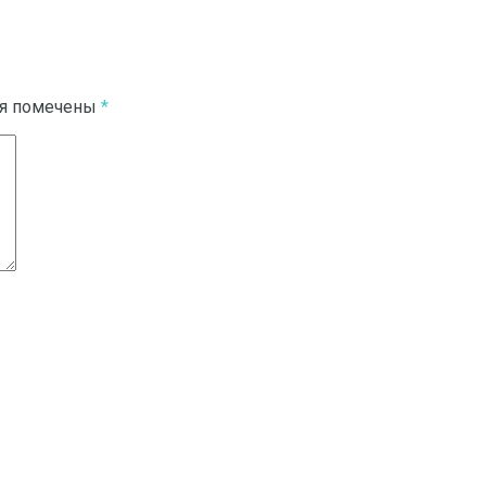
ля помечены
*