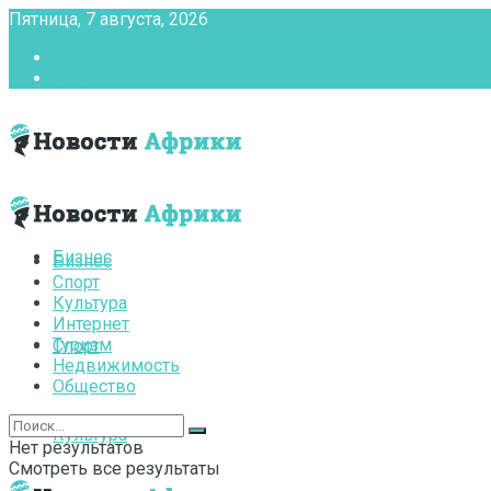
Пятница, 7 августа, 2026
Главная
Контакты
Бизнес
Бизнес
Спорт
Культура
Интернет
Туризм
Спорт
Недвижимость
Общество
Культура
Нет результатов
Смотреть все результаты