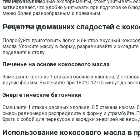
Нет результатов
Планируя кулинарные эксперименты, стоит учитывать осо
затвердевает, что удобно учитывать при подготовке блю
меню более разнообразным и полезным.
Рецепты домашних сладостей с кокос
Смотреть все результаты
Попробуйте приготовить легко и быстро вкусный кокосовы
масла. Уложите массу в форму, разравнивайте и охладит
подавайте к столу.
Печенье на основе кокосового масла
Замешайте тесто из 1 стакана овсяных хлопьев, 2 столо
другие формы. Выпекайте при 180°C 12-15 минут до золот
Энергетические батончики
Смешайте 1 стакан овсяных хлопьев, 0,5 стакана изюма, 
смесь равномерно распределите в форму и утрамбуйте. П
брать с собой для перекусов и зарядки энергией на весь 
Использование кокосового масла в п