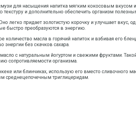
смузи для насыщения напитка мягким кокосовым вкусом и
ю текстуру и дополнительно обеспечить организм полезн
. Оно легко придает золотистую корочку и улучшает вку
ые быстро преобразуются в энергию.
е количество масла в горячий напиток и взбивая его блен
о энергии без скачков сахара.
асло с натуральным йогуртом и свежими фруктами. Такой
ию сопротивляемости организма.
еке или блинчиках, использую его вместо сливочного мас
ным среднецепочечным триглицеридам.