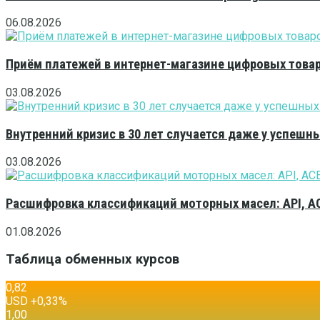
06.08.2026
Приём платежей в интернет-магазине цифровых това
03.08.2026
Внутренний кризис в 30 лет случается даже у успешн
03.08.2026
Расшифровка классификаций моторных масел: API, A
01.08.2026
Таблица обменных курсов
0,82
USD
+0,33
%
1,00