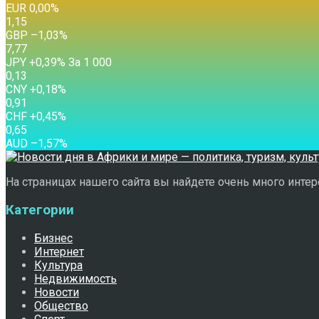
EUR
0,00
%
1,15
GBP
–1,03
%
7,77
JPY
+0,39
%
За 1 000
0,13
CNY
+0,18
%
0,91
CHF
+0,45
%
0,65
AUD
–1,57
%
На страницах нашего сайта вы найдете очень много интере
Категории
Бизнес
Интернет
Культура
Недвижимость
Новости
Общество