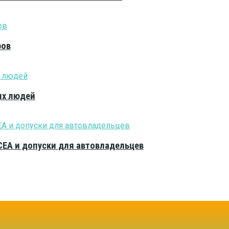
ров
ых людей
CEA и допуски для автовладельцев