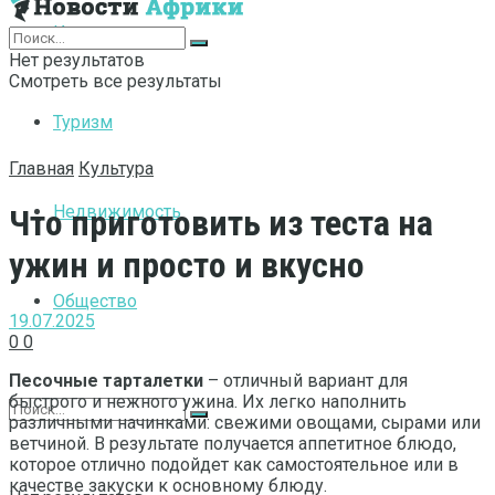
Интернет
Нет результатов
Смотреть все результаты
Туризм
Главная
Культура
Недвижимость
Что приготовить из теста на
ужин и просто и вкусно
Общество
19.07.2025
0
0
Песочные тарталетки
– отличный вариант для
быстрого и нежного ужина. Их легко наполнить
различными начинками: свежими овощами, сырами или
ветчиной. В результате получается аппетитное блюдо,
которое отлично подойдет как самостоятельное или в
качестве закуски к основному блюду.