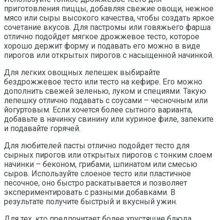
приготовления пиццы, добавляя свежие овощи, нежное
мясо или сыры высокого качества, чтобы создать яркое
сочетание вкусов. Для пастромы или говяжьего фарша
отлично подойдет мягкое дрожжевое тесто, которое
хорошо держит форму и подавать его можно в виде
пирогов или открытых пирогов с насыщенной начинкой.
Для легких овощных лепешек выбирайте
бездрожжевое тесто или тесто на кефире. Его можно
дополнить свежей зеленью, луком и специями. Такую
лепешку отлично подавать с соусами – чесночным или
йогуртовым. Если хочется более сытного варианта,
добавьте в начинку свинину или куриное филе, запеките
и подавайте горячей.
Для любителей пасты отлично подойдет тесто для
сырных пирогов или открытых пирогов с тонким слоем
начинки – беконом, грибами, шпинатом или смесью
сыров. Используйте слоеное тесто или пластичное
песочное, оно быстро раскатывается и позволяет
экспериментировать с разными добавками. В
результате получите быстрый и вкусный ужин.
Для тех, кто предпочитает более хрустящие блюда,