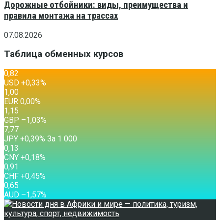
Дорожные отбойники: виды, преимущества и
правила монтажа на трассах
07.08.2026
Таблица обменных курсов
0,82
USD
+0,33
%
1,00
EUR
0,00
%
1,15
GBP
–1,03
%
7,77
JPY
+0,39
%
За 1 000
0,13
CNY
+0,18
%
0,91
CHF
+0,45
%
0,65
AUD
–1,57
%