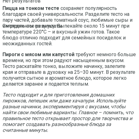
Нет результатов
Пицца на тонком тесте
сохраняет популярность
благодаря своей универсальности. Разделите тесто на
пару частей, добавьте томатный соус, любимые сыры и
ингредиенты по вкусу. Выпекайте около 15 минут при
Смотреть все результаты
температуре 220°C – и вкусный ужин готов. Такое
блюдо отлично подходит для семейных посиделок и
неожиданных гостей.
Пироги с мясом или капустой
требуют немного больше
времени, но при этом радуют насыщенным вкусом.
Тесто раскатайте тонко, выложите начинку, залепите
края и отправьте в духовку на 25–30 минут. В результате
получится сытное и ароматное блюдо, которое легко
делается заранее и подается теплым.
Тесто подходит и для приготовления домашних
пирожков, лепешек или даже хачапури. Используйте
разные начинки, экспериментируя с вкусами, чтобы
найти свои любимые варианты. Главное – помнить, что
правильное тесто открывает простор для творчества и
помогает создавать разнообразные блюда за
считанные минуты.