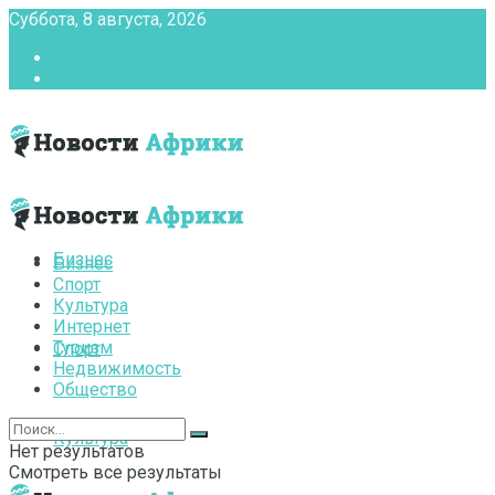
Суббота, 8 августа, 2026
Главная
Контакты
Бизнес
Бизнес
Спорт
Культура
Интернет
Туризм
Спорт
Недвижимость
Общество
Культура
Нет результатов
Смотреть все результаты