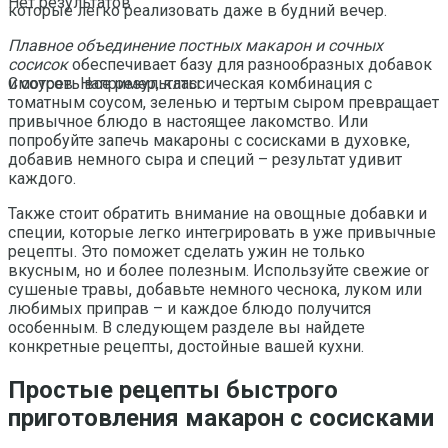
Нет результатов
которые легко реализовать даже в будний вечер.
Плавное объединение постных макарон и сочных
сосисок
обеспечивает базу для разнообразных добавок
и соусов. Например, классическая комбинация с
Смотреть все результаты
томатным соусом, зеленью и тертым сыром превращает
привычное блюдо в настоящее лакомство. Или
попробуйте запечь макароны с сосисками в духовке,
добавив немного сыра и специй – результат удивит
каждого.
Также стоит обратить внимание на овощные добавки и
специи, которые легко интегрировать в уже привычные
рецепты. Это поможет сделать ужин не только
вкусным, но и более полезным. Используйте свежие or
сушеные травы, добавьте немного чеснока, луком или
любимых приправ – и каждое блюдо получится
особенным. В следующем разделе вы найдете
конкретные рецепты, достойные вашей кухни.
Простые рецепты быстрого
приготовления макарон с сосисками