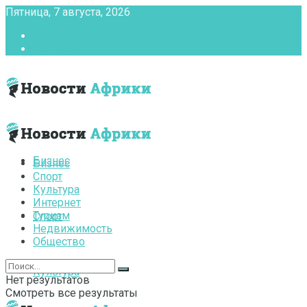
Пятница, 7 августа, 2026
Главная
Контакты
Бизнес
Бизнес
Спорт
Культура
Интернет
Туризм
Спорт
Недвижимость
Общество
Культура
Нет результатов
Смотреть все результаты