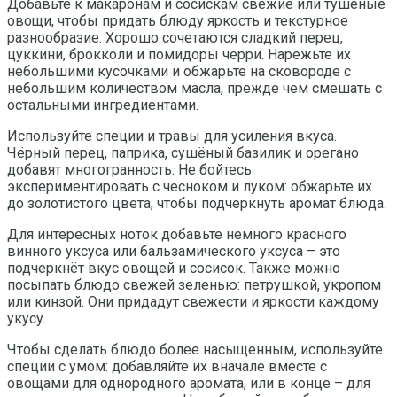
Добавьте к макаронам и сосискам свежие или тушёные
овощи, чтобы придать блюду яркость и текстурное
разнообразие. Хорошо сочетаются сладкий перец,
цуккини, брокколи и помидоры черри. Нарежьте их
небольшими кусочками и обжарьте на сковороде с
небольшим количеством масла, прежде чем смешать с
остальными ингредиентами.
Используйте специи и травы для усиления вкуса.
Чёрный перец, паприка, сушёный базилик и орегано
добавят многогранность. Не бойтесь
экспериментировать с чесноком и луком: обжарьте их
до золотистого цвета, чтобы подчеркнуть аромат блюда.
Для интересных ноток добавьте немного красного
винного уксуса или бальзамического уксуса – это
подчеркнёт вкус овощей и сосисок. Также можно
посыпать блюдо свежей зеленью: петрушкой, укропом
или кинзой. Они придадут свежести и яркости каждому
укусу.
Чтобы сделать блюдо более насыщенным, используйте
специи с умом: добавляйте их вначале вместе с
овощами для однородного аромата, или в конце – для