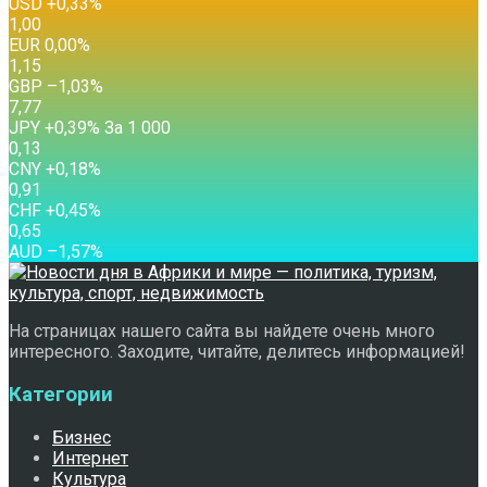
USD
+0,33
%
1,00
EUR
0,00
%
1,15
GBP
–1,03
%
7,77
JPY
+0,39
%
За 1 000
0,13
CNY
+0,18
%
0,91
CHF
+0,45
%
0,65
AUD
–1,57
%
На страницах нашего сайта вы найдете очень много
интересного. Заходите, читайте, делитесь информацией!
Категории
Бизнес
Интернет
Культура