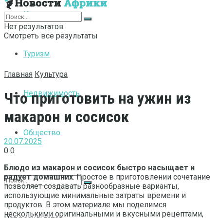
Интернет
Нет результатов
Смотреть все результаты
Туризм
Главная
Культура
Недвижимость
Что приготовить на ужин из
макарон и сосисок
Общество
20.07.2025
0
0
Блюдо из макарон и сосисок быстро насыщает и
радует домашних
. Простое в приготовлении сочетание
позволяет создавать разнообразные варианты,
использующие минимальные затраты времени и
продуктов. В этом материале мы поделимся
несколькими оригинальными и вкусными рецептами,