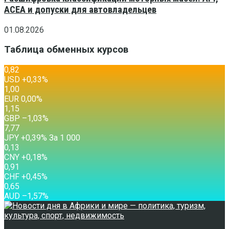
ACEA и допуски для автовладельцев
01.08.2026
Таблица обменных курсов
0,82
USD
+0,33
%
1,00
EUR
0,00
%
1,15
GBP
–1,03
%
7,77
JPY
+0,39
%
За 1 000
0,13
CNY
+0,18
%
0,91
CHF
+0,45
%
0,65
AUD
–1,57
%