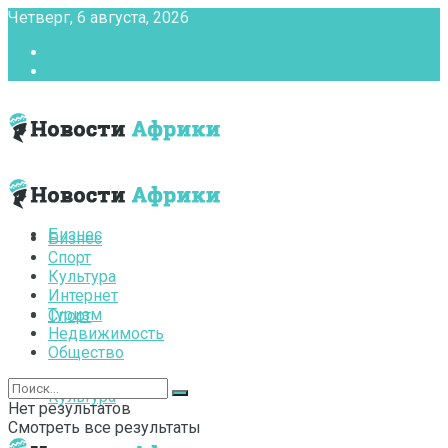
Четверг, 6 августа, 2026
Главная
Контакты
Бизнес
Бизнес
Спорт
Культура
Интернет
Туризм
Спорт
Недвижимость
Общество
Культура
Нет результатов
Смотреть все результаты