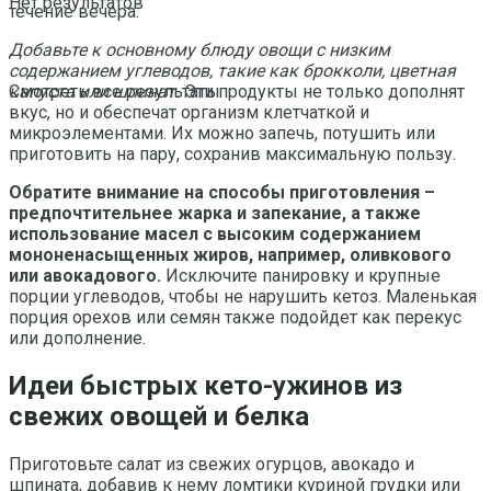
Нет результатов
течение вечера.
Добавьте к основному блюду овощи с низким
содержанием углеводов, такие как брокколи, цветная
капуста или шпинат.
Эти продукты не только дополнят
Смотреть все результаты
вкус, но и обеспечат организм клетчаткой и
микроэлементами. Их можно запечь, потушить или
приготовить на пару, сохранив максимальную пользу.
Обратите внимание на способы приготовления –
предпочтительнее жарка и запекание, а также
использование масел с высоким содержанием
мононенасыщенных жиров, например, оливкового
или авокадового.
Исключите панировку и крупные
порции углеводов, чтобы не нарушить кетоз. Маленькая
порция орехов или семян также подойдет как перекус
или дополнение.
Идеи быстрых кето-ужинов из
свежих овощей и белка
Приготовьте салат из свежих огурцов, авокадо и
шпината, добавив к нему ломтики куриной грудки или