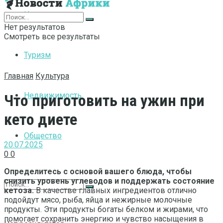
Интернет
Нет результатов
Смотреть все результаты
Туризм
Главная
Культура
Недвижимость
Что приготовить на ужин при
кето диете
Общество
20.07.2025
0
0
Определитесь с основой вашего блюда, чтобы
снизить уровень углеводов и поддержать состояние
кетоза.
В качестве главных ингредиентов отлично
подойдут мясо, рыба, яйца и нежирные молочные
продукты. Эти продукты богаты белком и жирами, что
помогает сохранить энергию и чувство насыщения в