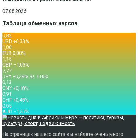
07.08.2026
Таблица обменных курсов
0,82
USD
+0,33
%
1,00
EUR
0,00
%
1,15
GBP
–1,03
%
7,77
JPY
+0,39
%
За 1 000
0,13
CNY
+0,18
%
0,91
CHF
+0,45
%
0,65
AUD
–1,57
%
На страницах нашего сайта вы найдете очень много