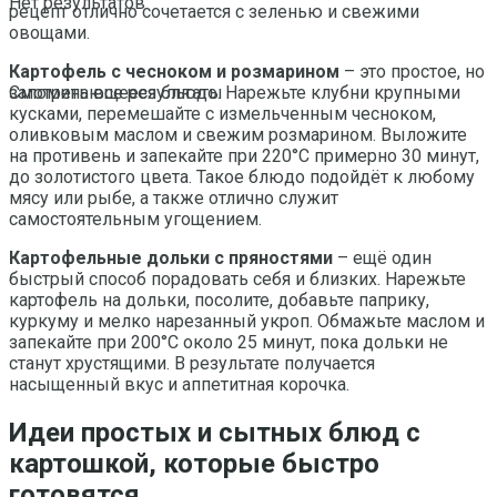
Нет результатов
рецепт отлично сочетается с зеленью и свежими
овощами.
Картофель с чесноком и розмарином
– это простое, но
запоминающееся блюдо. Нарежьте клубни крупными
Смотреть все результаты
кусками, перемешайте с измельченным чесноком,
оливковым маслом и свежим розмарином. Выложите
на противень и запекайте при 220°C примерно 30 минут,
до золотистого цвета. Такое блюдо подойдёт к любому
мясу или рыбе, а также отлично служит
самостоятельным угощением.
Картофельные дольки с пряностями
– ещё один
быстрый способ порадовать себя и близких. Нарежьте
картофель на дольки, посолите, добавьте паприку,
куркуму и мелко нарезанный укроп. Обмажьте маслом и
запекайте при 200°C около 25 минут, пока дольки не
станут хрустящими. В результате получается
насыщенный вкус и аппетитная корочка.
Идеи простых и сытных блюд с
картошкой, которые быстро
готовятся