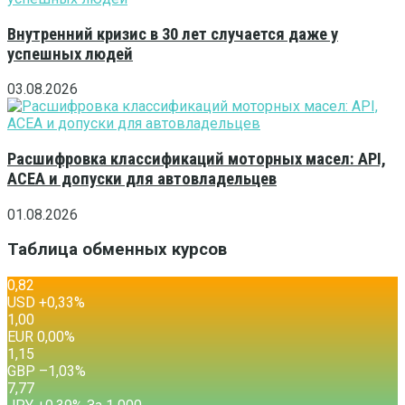
Внутренний кризис в 30 лет случается даже у
успешных людей
03.08.2026
Расшифровка классификаций моторных масел: API,
ACEA и допуски для автовладельцев
01.08.2026
Таблица обменных курсов
0,82
USD
+0,33
%
1,00
EUR
0,00
%
1,15
GBP
–1,03
%
7,77