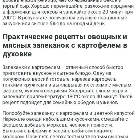
добавьте взбитое яйцо, мелко нарезанный бекон и
тертый сыр. Хорошо перемешайте, разложите порциями
в формочки для кексов и запекайте около 20 минут при
200°C. В результате получаются вкусные порционные
закуски или сытное блюдо на каждый день.
Практические рецепты овощных и
мясных запеканок с картофелем в
духовке
Запеканки с картофелем – отличный способ быстро
приготовить вкусное и сытное блюдо. Одну из
популярных версий готовьте, нарезав картофель
тонкими кружками и выкладывая их слоями с мясным
фаршем, луком и специями. Завершите слоем сыра и
запекайте при температуре 180°C около 40 минут. Такой
рецепт подойдет для семейных обедов и ужинов.
Попробуйте запеканку с картофелем и цветной капустой.
Нарежьте овощи небольшими кусочками, смешайте с
фаршем, добавьте морковь, чеснок и пряности.
Выложите в форму и залейте взбитым яйцом с
молоком. Посыпьте сверху тертым твердым сыром и