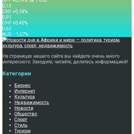
JPY
+0,39
%
За 1 000
0,13
CNY
+0,18
%
0,91
CHF
+0,45
%
0,65
AUD
–1,57
%
На страницах нашего сайта вы найдете очень много
интересного. Заходите, читайте, делитесь информацией!
Категории
Бизнес
Интернет
Культура
Недвижимость
Новости
Общество
Спорт
Стиль
Туризм