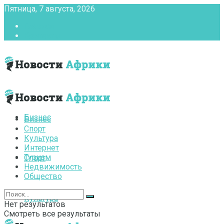
Пятница, 7 августа, 2026
Главная
Контакты
Бизнес
Бизнес
Спорт
Культура
Интернет
Туризм
Спорт
Недвижимость
Общество
Культура
Нет результатов
Смотреть все результаты