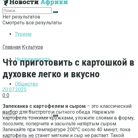
Интернет
Нет результатов
Смотреть все результаты
Туризм
Главная
Культура
Недвижимость
Что приготовить с картошкой в
духовке легко и вкусно
Общество
20.07.2025
0
0
Запеканка с картофелем и сыром
– это классический
выбор для быстрого и сытного обеда. Нарежьте
картофель тонкими кружками, уложите слоями в форму,
посолите, поперчите и засыпьте натёртым сыром.
Запекайте при температуре 200°C около 40 минут, пока
картофель не станет мягким и сыр не растает. Такой