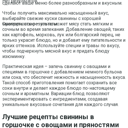
Нет результатов
сделают ваше меню более разнообразным и вкусным.
Чтобы получить максимально насыщенный вкус,
выбирайте свежие куски свинины с хорошей
мраморностью – это поможет мясу стать мягким и
Смотреть все результаты
сочным во время запекания. Добавление овощей, таких
как картофель, морковь, лук или болгарский перец, не
только украсит блюдо, но и добавит ему питательности и
ярких оттенков. Используйте специи и травы по вкусу,
чтобы подчеркнуть мясной вкус и придать блюду
изюминку.
Практическая идея – запечь свинину с овощами и
специями в горшочке с добавлением немного бульона
или сока, что обеспечит нежность и насыщенность вкуса.
Такой способ приготовления помогает сохранить все
соки внутри и делает каждое блюдо по-настоящему
сочным и ароматным. Вариации блюд позволяют
экспериментировать с ингредиентами, создавая
уникальные вкусовые сочетания для каждого случая.
Лучшие рецепты свинины в
горшочке с овощами и пряностями