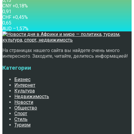
0,13
CNY
+0,18
%
0,91
CHF
+0,45
%
0,65
AUD
–1,57
%
На страницах нашего сайта вы найдете очень много
интересного. Заходите, читайте, делитесь информацией!
Категории
Бизнес
Интернет
Культура
Недвижимость
Новости
Общество
Спорт
Стиль
Туризм