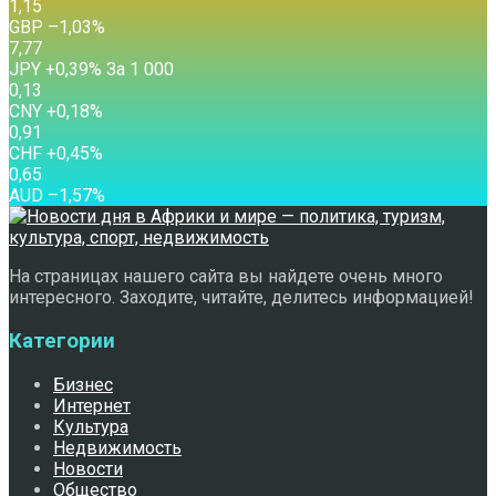
1,15
GBP
–1,03
%
7,77
JPY
+0,39
%
За 1 000
0,13
CNY
+0,18
%
0,91
CHF
+0,45
%
0,65
AUD
–1,57
%
На страницах нашего сайта вы найдете очень много
интересного. Заходите, читайте, делитесь информацией!
Категории
Бизнес
Интернет
Культура
Недвижимость
Новости
Общество