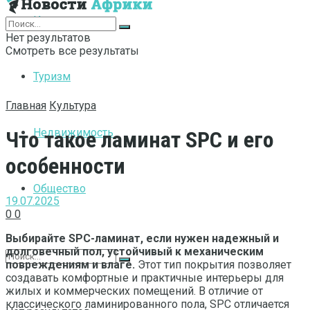
Интернет
Нет результатов
Смотреть все результаты
Туризм
Главная
Культура
Недвижимость
Что такое ламинат SPC и его
особенности
Общество
19.07.2025
0
0
Выбирайте SPC-ламинат, если нужен надежный и
долговечный пол, устойчивый к механическим
повреждениям и влаге.
Этот тип покрытия позволяет
создавать комфортные и практичные интерьеры для
жилых и коммерческих помещений. В отличие от
классического ламинированного пола, SPC отличается