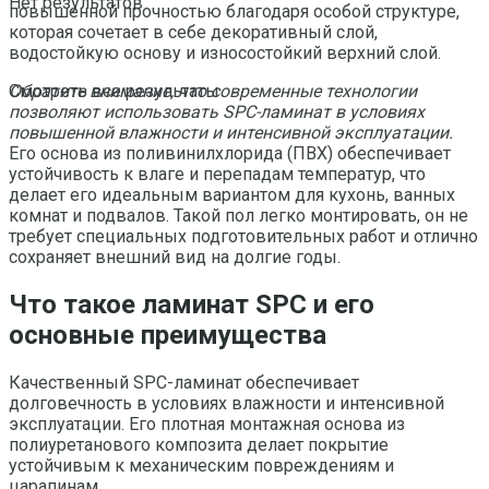
Нет результатов
повышенной прочностью благодаря особой структуре,
которая сочетает в себе декоративный слой,
водостойкую основу и износостойкий верхний слой.
Обратите внимание, что современные технологии
Смотреть все результаты
позволяют использовать SPC-ламинат в условиях
повышенной влажности и интенсивной эксплуатации.
Его основа из поливинилхлорида (ПВХ) обеспечивает
устойчивость к влаге и перепадам температур, что
делает его идеальным вариантом для кухонь, ванных
комнат и подвалов. Такой пол легко монтировать, он не
требует специальных подготовительных работ и отлично
сохраняет внешний вид на долгие годы.
Что такое ламинат SPC и его
основные преимущества
Качественный SPC-ламинат обеспечивает
долговечность в условиях влажности и интенсивной
эксплуатации. Его плотная монтажная основа из
полиуретанового композита делает покрытие
устойчивым к механическим повреждениям и
царапинам.