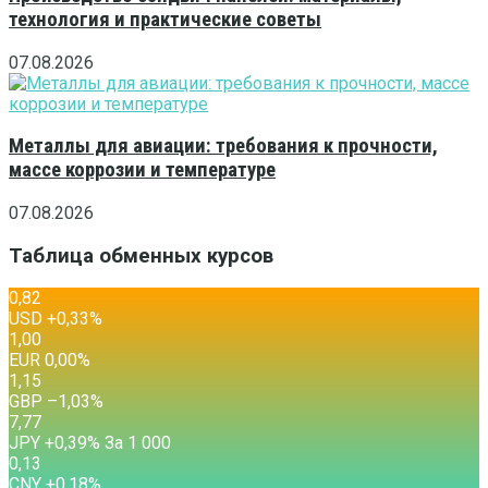
технология и практические советы
07.08.2026
Металлы для авиации: требования к прочности,
массе коррозии и температуре
07.08.2026
Таблица обменных курсов
0,82
USD
+0,33
%
1,00
EUR
0,00
%
1,15
GBP
–1,03
%
7,77
JPY
+0,39
%
За 1 000
0,13
CNY
+0,18
%