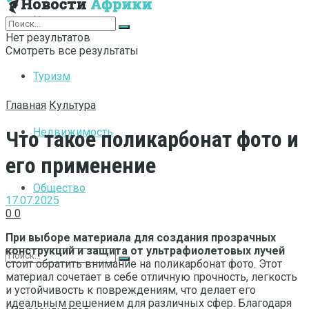
Интернет
Нет результатов
Смотреть все результаты
Туризм
Главная
Культура
Недвижимость
Что такое поликарбонат фото и
его применение
Общество
17.07.2025
0
0
При выборе материала для создания прозрачных
конструкций и защита от ультрафиолетовых лучей
стоит обратить внимание на поликарбонат фото. Этот
материал сочетает в себе отличную прочность, легкость
и устойчивость к повреждениям, что делает его
идеальным решением для различных сфер. Благодаря