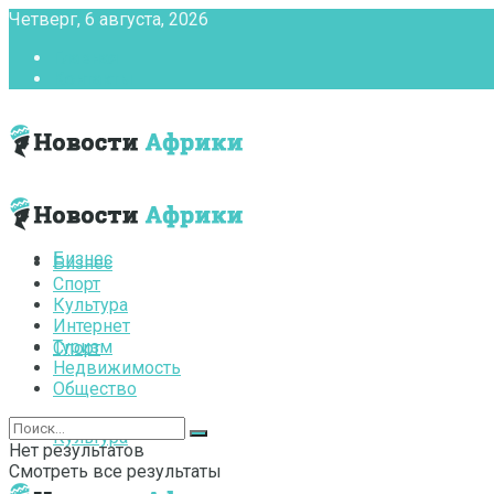
Четверг, 6 августа, 2026
Главная
Контакты
Бизнес
Бизнес
Спорт
Культура
Интернет
Туризм
Спорт
Недвижимость
Общество
Культура
Нет результатов
Смотреть все результаты