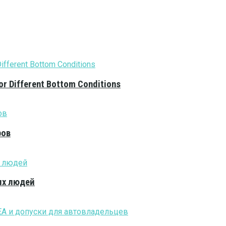
or Different Bottom Conditions
ров
ых людей