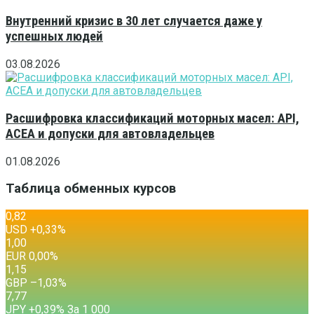
Внутренний кризис в 30 лет случается даже у
успешных людей
03.08.2026
Расшифровка классификаций моторных масел: API,
ACEA и допуски для автовладельцев
01.08.2026
Таблица обменных курсов
0,82
USD
+0,33
%
1,00
EUR
0,00
%
1,15
GBP
–1,03
%
7,77
JPY
+0,39
%
За 1 000