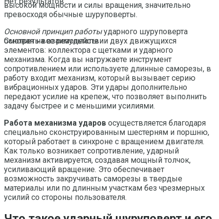
Нет результатов
высокой мощности и силы вращения, значительно
превосходя обычные шуруповерты.
Основной принцип работы
ударного шуруповерта
основан на взаимодействии двух движущихся
Смотреть все результаты
элементов: коллектора с щетками и ударного
механизма. Когда вы нагружаете инструмент
сопротивлением или используете длинные саморезы, в
работу входит механизм, который вызывает серию
вибрационных ударов. Эти удары дополнительно
передают усилие на крепеж, что позволяет выполнить
задачу быстрее и с меньшими усилиями.
Работа механизма ударов
осуществляется благодаря
специально сконструированным шестерням и поршню,
который работает в синхроне с вращением двигателя.
Как только возникает сопротивление, ударный
механизм активируется, создавая мощный толчок,
усиливающий вращение. Это обеспечивает
возможность закручивать саморезы в твердые
материалы или по длинным участкам без чрезмерных
усилий со стороны пользователя.
Что такое ударный шуруповерт и его