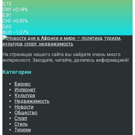
0,13
CNY
+0,18
%
0,91
CHF
+0,45
%
0,65
AUD
–1,57
%
На страницах нашего сайта вы найдете очень много
интересного. Заходите, читайте, делитесь информацией!
Категории
Бизнес
Интернет
Культура
Недвижимость
Новости
Общество
Спорт
Стиль
Туризм