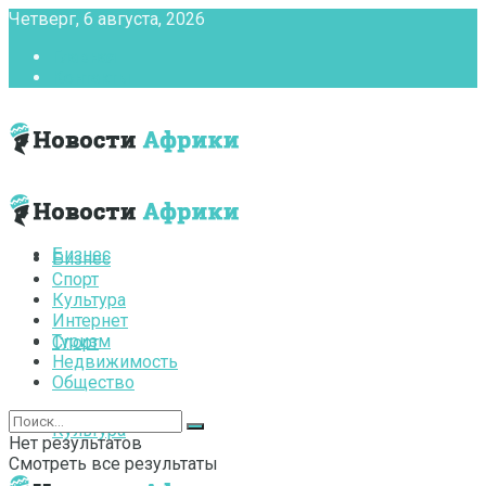
Четверг, 6 августа, 2026
Главная
Контакты
Бизнес
Бизнес
Спорт
Культура
Интернет
Туризм
Спорт
Недвижимость
Общество
Культура
Нет результатов
Смотреть все результаты