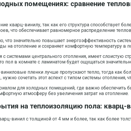
лодных помещениях: сравнение теплов
ние кварц-винилу, так как его структура способствует бо
оев, что обеспечивает равномерное распределение теплов
пло, что значительно повышает энергоэффективность систе
ды на отопление и сохраняет комфортную температуру в 
я с системами центрального отопления, имеет слоистую 
то пол в комнате с ламинатом будет ощущаться значительн
-виниловые пленки лучше пропускают тепло, тогда как бо
 нужно сочетать этот аспект с типом системы отопления, 
риалом для холодных помещений, где важно обеспечить б
мфортную атмосферу без увеличения затрат на отопление.
рытия на теплоизоляцию пола: кварц-
рц-винил с толщиной от 4 мм и более, так как более тол