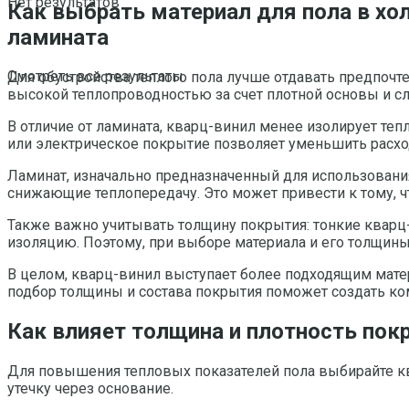
Нет результатов
Как выбрать материал для пола в хо
ламината
Смотреть все результаты
Для обустройства теплого пола лучше отдавать предпочте
высокой теплопроводностью за счет плотной основы и сл
В отличие от ламината, кварц-винил менее изолирует те
или электрическое покрытие позволяет уменьшить расхо
Ламинат, изначально предназначенный для использовани
снижающие теплопередачу. Это может привести к тому, ч
Также важно учитывать толщину покрытия: тонкие кварц
изоляцию. Поэтому, при выборе материала и его толщины,
В целом, кварц-винил выступает более подходящим мате
подбор толщины и состава покрытия поможет создать ко
Как влияет толщина и плотность пок
Для повышения тепловых показателей пола выбирайте ква
утечку через основание.