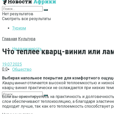
Интернет
Нет результатов
Смотреть все результаты
Туризм
Главная
Культура
Недвижимость
Что теплее кварц-винил или ла
19.07.2025
0
0
Общество
Выбирая напольное покрытие для комфортного ощущен
Кварц-винил
отличается высокой теплоемкостью и низкой 
кварц-винил практически не охлаждается при низких темп
Если вы ориентируетесь на практичность и долговечность
слои обеспечивают теплоизоляцию, а благодаря эластичн
подходит лучше, так как его теплоемкость способствует