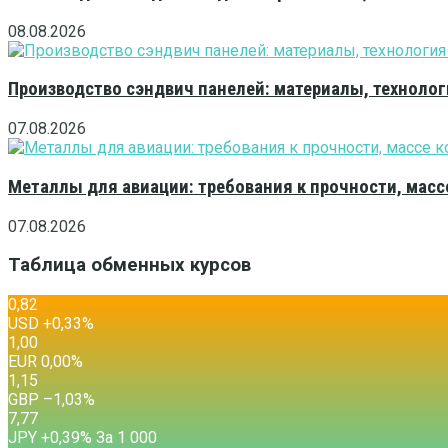
08.08.2026
Производство сэндвич панелей: материалы, технолог
07.08.2026
Металлы для авиации: требования к прочности, масс
07.08.2026
Таблица обменных курсов
0,82
USD
+0,33
%
1,00
EUR
0,00
%
1,15
GBP
–1,03
%
7,77
JPY
+0,39
%
За 1 000