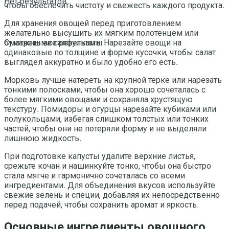
Нет результатов
чтобы обеспечить чистоту и свежесть каждого продукта
.
Для хранения овощей перед приготовлением
желательно высушить их мягким полотенцем или
бумажными салфетками. Нарезайте овощи на
Смотреть все результаты
одинаковые по толщине и форме кусочки, чтобы салат
выглядел аккуратно и было удобно его есть
.
Морковь лучше натереть на крупной терке или нарезать
тонкими полосками, чтобы она хорошо сочеталась с
более мягкими овощами и сохраняла хрустящую
текстуру
.
Помидоры и огурцы нарезайте кубиками или
полукольцами, избегая слишком толстых или тонких
частей, чтобы они не потеряли форму и не выделяли
лишнюю жидкость
.
При подготовке капусты удалите верхние листья,
срежьте кочан и нашинкуйте тонко, чтобы она быстро
стала мягче и гармонично сочеталась со всеми
ингредиентами
.
Для объединения вкусов используйте
свежие зелень и специи, добавляя их непосредственно
перед подачей, чтобы сохранить аромат и яркость
.
Основные ингредиенты овощного