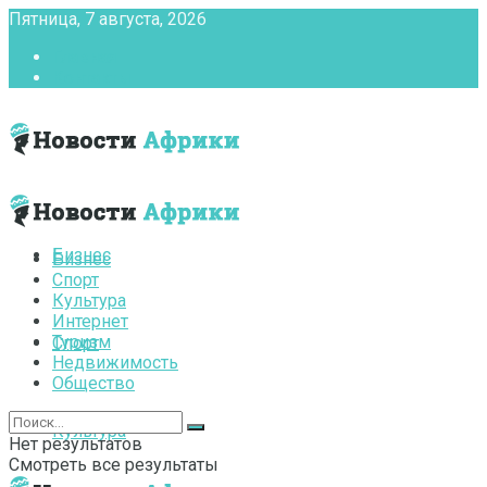
Пятница, 7 августа, 2026
Главная
Контакты
Бизнес
Бизнес
Спорт
Культура
Интернет
Туризм
Спорт
Недвижимость
Общество
Культура
Нет результатов
Смотреть все результаты