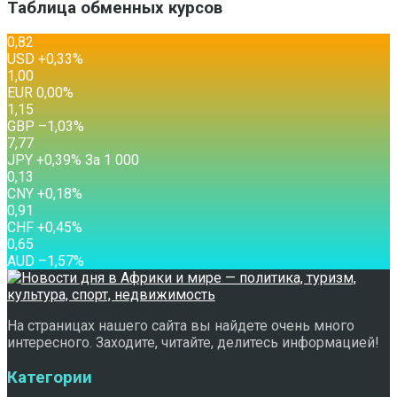
Таблица обменных курсов
0,82
USD
+0,33
%
1,00
EUR
0,00
%
1,15
GBP
–1,03
%
7,77
JPY
+0,39
%
За 1 000
0,13
CNY
+0,18
%
0,91
CHF
+0,45
%
0,65
AUD
–1,57
%
На страницах нашего сайта вы найдете очень много
интересного. Заходите, читайте, делитесь информацией!
Категории