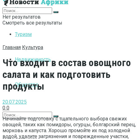
Интернет
Нет результатов
Смотреть все результаты
Туризм
Главная
Культура
Недвижимость
Что входит в состав овощного
салата и как подготовить
продукты
Общество
20.07.2025
0
0
Начинайте подготовку с тщательного выбора свежих
овощей, таких как помидоры, огурцы, болгарский перец,
морковь и капуста. Хорошо промойте их под холодной
водой, удалите загрязнения и поврежденные участки,