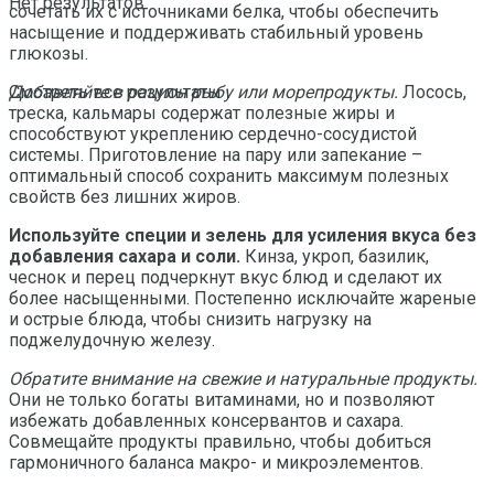
Нет результатов
сочетать их с источниками белка, чтобы обеспечить
насыщение и поддерживать стабильный уровень
глюкозы.
Добавляйте в рацион рыбу или морепродукты.
Лосось,
Смотреть все результаты
треска, кальмары содержат полезные жиры и
способствуют укреплению сердечно-сосудистой
системы. Приготовление на пару или запекание –
оптимальный способ сохранить максимум полезных
свойств без лишних жиров.
Используйте специи и зелень для усиления вкуса без
добавления сахара и соли.
Кинза, укроп, базилик,
чеснок и перец подчеркнут вкус блюд и сделают их
более насыщенными. Постепенно исключайте жареные
и острые блюда, чтобы снизить нагрузку на
поджелудочную железу.
Обратите внимание на свежие и натуральные продукты.
Они не только богаты витаминами, но и позволяют
избежать добавленных консервантов и сахара.
Совмещайте продукты правильно, чтобы добиться
гармоничного баланса макро- и микроэлементов.