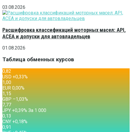
03.08.2026
Расшифровка классификаций моторных масел: API,
ACEA и допуски для автовладельцев
01.08.2026
Таблица обменных курсов
0,82
USD
+0,33
%
1,00
EUR
0,00
%
1,15
GBP
–1,03
%
7,77
JPY
+0,39
%
За 1 000
0,13
CNY
+0,18
%
0,91