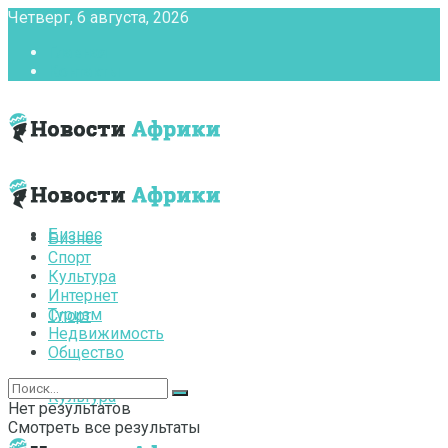
Четверг, 6 августа, 2026
Главная
Контакты
Бизнес
Бизнес
Спорт
Культура
Интернет
Туризм
Спорт
Недвижимость
Общество
Культура
Нет результатов
Смотреть все результаты