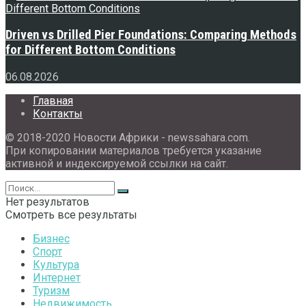
Driven vs Drilled Pier Foundations: Comparing Methods
for Different Bottom Conditions
06.08.2026
Главная
Контакты
© 2018-2020 Новости Африки - newssahara.com.
При копировании материалов требуется указание
активной и индексируемой ссылки на сайт.
Нет результатов
Смотреть все результаты
Бизнес
Спорт
Культура
Интернет
Туризм
Недвижимость