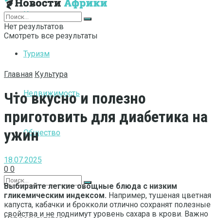
Интернет
Нет результатов
Смотреть все результаты
Туризм
Главная
Культура
Недвижимость
Что вкусно и полезно
приготовить для диабетика на
ужин
Общество
18.07.2025
0
0
Выбирайте легкие овощные блюда с низким
гликемическим индексом.
Например, тушеная цветная
капуста, кабачки и брокколи отлично сохранят полезные
свойства и не поднимут уровень сахара в крови. Важно