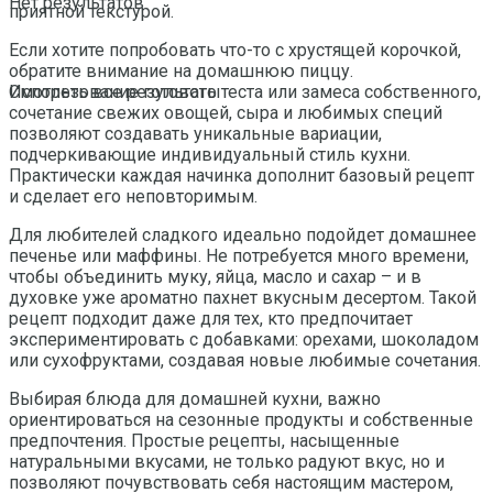
Нет результатов
приятной текстурой.
Если хотите попробовать что-то с хрустящей корочкой,
обратите внимание на домашнюю пиццу.
Использование готового теста или замеса собственного,
Смотреть все результаты
сочетание свежих овощей, сыра и любимых специй
позволяют создавать уникальные вариации,
подчеркивающие индивидуальный стиль кухни.
Практически каждая начинка дополнит базовый рецепт
и сделает его неповторимым.
Для любителей сладкого идеально подойдет домашнее
печенье или маффины. Не потребуется много времени,
чтобы объединить муку, яйца, масло и сахар – и в
духовке уже ароматно пахнет вкусным десертом. Такой
рецепт подходит даже для тех, кто предпочитает
экспериментировать с добавками: орехами, шоколадом
или сухофруктами, создавая новые любимые сочетания.
Выбирая блюда для домашней кухни, важно
ориентироваться на сезонные продукты и собственные
предпочтения. Простые рецепты, насыщенные
натуральными вкусами, не только радуют вкус, но и
позволяют почувствовать себя настоящим мастером,