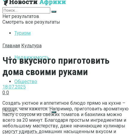
Интернет
Нет результатов
Смотреть все результаты
Туризм
Главная
Культура
Недвижимость
Что вкусного приготовить
дома своими руками
Общество
18.07.2025
0
0
Создать уютное и аппетитное блюдо прямо на кухне –
проще, чем кажется. Например, приготовить ароматную
пасту с соусом из свежих томатов и базилика можно
всего за 20 минут. Благодаря простым ингредиентам и
небольшому мастерству, даже начинающие кулинары
смогут удивить домашних насыщенным вкусом и