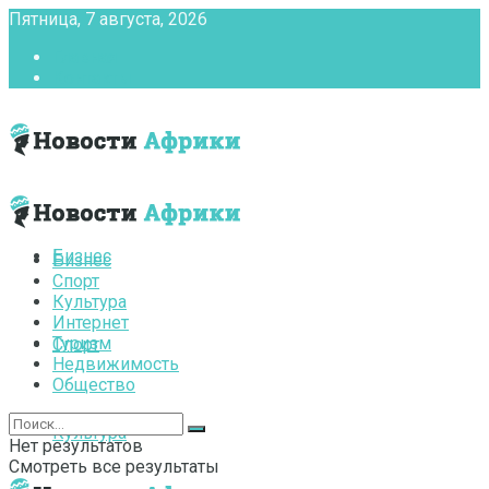
Пятница, 7 августа, 2026
Главная
Контакты
Бизнес
Бизнес
Спорт
Культура
Интернет
Туризм
Спорт
Недвижимость
Общество
Культура
Нет результатов
Смотреть все результаты