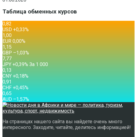
Таблица обменных курсов
0,82
USD
+0,33
%
1,00
EUR
0,00
%
1,15
GBP
–1,03
%
7,77
JPY
+0,39
%
За 1 000
0,13
CNY
+0,18
%
0,91
CHF
+0,45
%
0,65
AUD
–1,57
%
На страницах нашего сайта вы найдете очень много
интересного. Заходите, читайте, делитесь информацией!