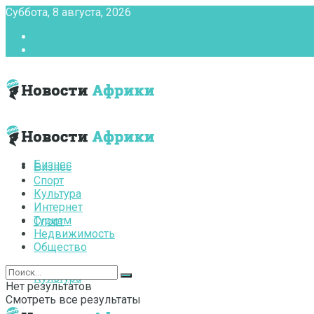
Суббота, 8 августа, 2026
Главная
Контакты
Бизнес
Бизнес
Спорт
Культура
Интернет
Туризм
Спорт
Недвижимость
Общество
Культура
Нет результатов
Смотреть все результаты