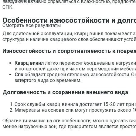
Нет результатов
нагрузки и активно справляться с влажностью, предпочт
СПК.
Особенности износостойкости и долг
Смотреть все результаты
Для длительной эксплуатации, кварц винил показывает з
структура и наличие кварцевого слоя обеспечивают усто
Износостойкость и сопротивляемость к повр
Кварц винил
легко переносит ежедневные нагрузки,
и потертостей даже при частом перемещении мебели
Спк
обладает средней степенью износостойкости. О
затертого вида со временем.
Долговечность и сохранение внешнего вида
Срок службы кварц винила достигает 15-20 лет при 
Материалы на основе спк могут прослужить около 
Обратив внимание на эти особенности, можно сделать вы
менее нагрузочных зон, где приоритетом является прост