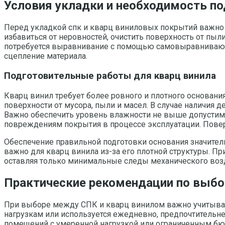
Условия укладки и необходимость п
Перед укладкой спк и кварц виниловых покрытий важно 
избавиться от неровностей, очистить поверхность от пыли
потребуется выравнивание с помощью самовыравнивающи
сцепление материала.
Подготовительные работы для кварц винила
Кварц винил требует более ровного и плотного основания
поверхности от мусора, пыли и масел. В случае наличия
Важно обеспечить уровень влажности не выше допустим
повреждениям покрытия в процессе эксплуатации. Повер
Обеспечение правильной подготовки основания значител
важно для кварц винила из-за его плотной структуры. П
оставляя только минимальные следы механического воз
Практические рекомендации по выбо
При выборе между СПК и кварц винилом важно учитыва
нагрузкам или используется ежедневно, предпочтительне
помещений с умеренной нагрузкой или ограниченным бю