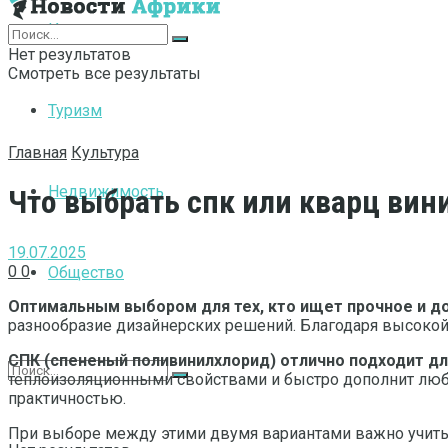
Интернет
Нет результатов
Смотреть все результаты
Туризм
Главная
Культура
Недвижимость
Что выбрать спк или кварц вин
19.07.2025
0
0
Общество
Оптимальным выбором для тех, кто ищет прочное и до
разнообразие дизайнерских решений. Благодаря высокой
СПК (спененый поливинилхлорид) отлично подходит для
теплоизоляционными свойствами и быстро дополнит любой
практичностью.
При выборе между этими двумя вариантами важно учиты