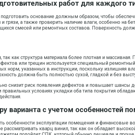
одготовительных работ для каждого т
подготовить основание должным образом, чтобы обеспечит
 и грязи, а также проверить наличие влаги, особенно на б
хся смесей или ремонтных составов. Поверхность должна
, так как структура материала более плотная и массивная
 дефектов или трещин используется специальный ремонтны
ых норм, указанных в инструкции, поскольку излишняя в
хность должна быть полностью сухой, гладкой и без выс
ьно снизит риск появления дефектов и повышает шансы до
ри правильных условиях укладки оба типа покрытия облад
действия.
ру варианта с учетом особенностей п
ть особенности эксплуатации помещения и финансовые 
е рассматривать кварц винил, так как он обладает высок
джетом подойдет СПК, который обычно дешевле и проще 