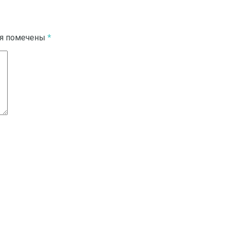
ля помечены
*