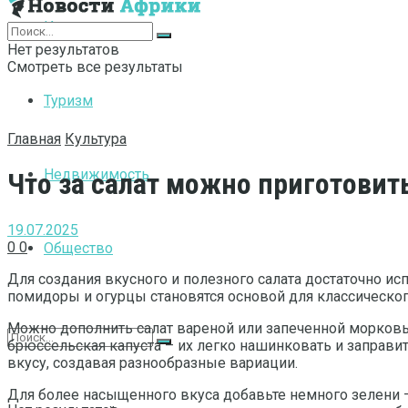
Интернет
Нет результатов
Смотреть все результаты
Туризм
Главная
Культура
Недвижимость
Что за салат можно приготовит
19.07.2025
0
0
Общество
Для создания вкусного и полезного салата достаточно и
помидоры и огурцы становятся основой для классическог
Можно дополнить салат вареной или запеченной морковью
брюссельская капуста – их легко нашинковать и заправи
вкусу, создавая разнообразные вариации.
Для более насыщенного вкуса добавьте немного зелени – 