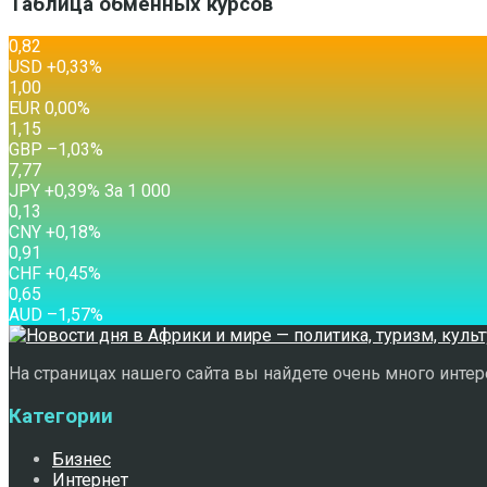
Таблица обменных курсов
0,82
USD
+0,33
%
1,00
EUR
0,00
%
1,15
GBP
–1,03
%
7,77
JPY
+0,39
%
За 1 000
0,13
CNY
+0,18
%
0,91
CHF
+0,45
%
0,65
AUD
–1,57
%
На страницах нашего сайта вы найдете очень много интере
Категории
Бизнес
Интернет