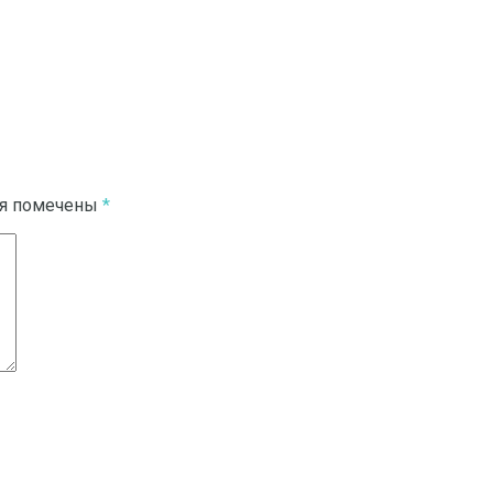
ля помечены
*