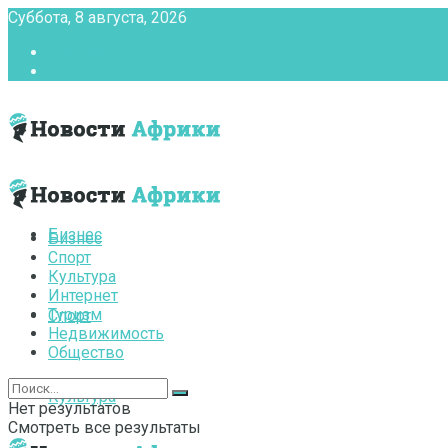
Суббота, 8 августа, 2026
Главная
Контакты
Бизнес
Бизнес
Спорт
Культура
Интернет
Туризм
Спорт
Недвижимость
Общество
Культура
Нет результатов
Смотреть все результаты