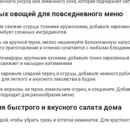
очного уксуса или лимонного сока, которая подчеркнет на
ных овощей для повседневного меню
ьте свежие огурцы тонкими кружочками, добавьте нарезан
требует сложных ингредиентов.
ь на крупной терке, мелко нашинкуйте белокочанную капус
рого приготовления и отлично сочетается с любыми блюдами
 помидоры крупными кусками, добавьте тонко нарезанный 
освежает и насыщен витаминами.
и нарежьте сладкий перец и огурцы, добавьте немного руб
для легкого и вкусного лакомства в будни.
е морковь на терке, измельчите огурец и соедините. Доба
о подходит для разнообразия меню.
ля быстрого и вкусного салата дома
ой, чтобы убрать грязь и остатки химикатов. Для хрусткос