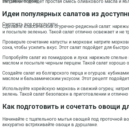
Нет результатов
заправки подойдет простая смесь оливкового масла и ябл
Идеи популярных салатов из доступ
Смотреть все результаты
Сделайте классический огуречно-редисный салат: нареж
и посыпьте зеленью. Такой салат отлично освежает и не 
Проверьте сочетание капусты и моркови: натрите морков
сока, чтобы усилить вкус. Этот салат подойдет для быст
Попробуйте салат из помидоров и лука: нарежьте спелые
маслом и посыпьте черным перцем. Такой салат хорошо 
Создайте салат из болгарского перца и огурцов: кубикам
маслом и бальзамическим уксусом. Этот рецепт подойдет 
Используйте корейскую морковь и свежий огурец: натрит
зелень. Такой салат безопасен в приготовлении и отличн
Как подготовить и сочетать овощи д
Начинайте с тщательного мытья овощей под проточной вод
аккуратно встряхивайте овощи в дуршлаке.