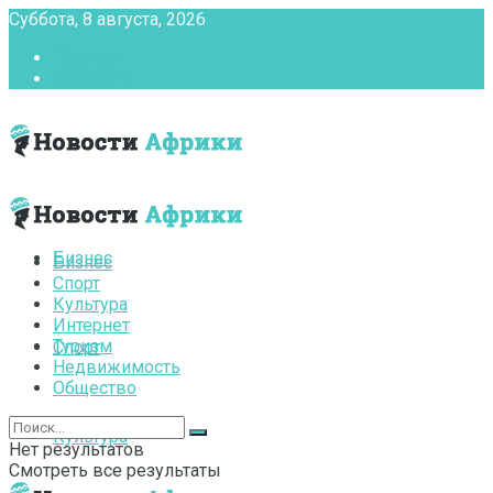
Суббота, 8 августа, 2026
Главная
Контакты
Бизнес
Бизнес
Спорт
Культура
Интернет
Туризм
Спорт
Недвижимость
Общество
Культура
Нет результатов
Смотреть все результаты