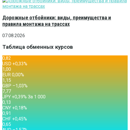
Дорожные отбойники: виды, преимущества и
правила монтажа на трассах
07.08.2026
Таблица обменных курсов
0,82
USD
+0,33
%
1,00
EUR
0,00
%
1,15
GBP
–1,03
%
7,77
JPY
+0,39
%
За 1 000
0,13
CNY
+0,18
%
0,91
CHF
+0,45
%
0,65
AUD
–1,57
%