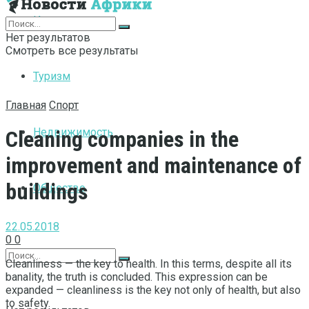
Интернет
Нет результатов
Смотреть все результаты
Туризм
Главная
Спорт
Недвижимость
Cleaning companies in the
improvement and maintenance of
buildings
Общество
22.05.2018
0
0
Cleanliness — the key to health.
In this terms, despite all its
banality, the truth is concluded. This expression can be
expanded — cleanliness is the key not only of health, but also
to safety.