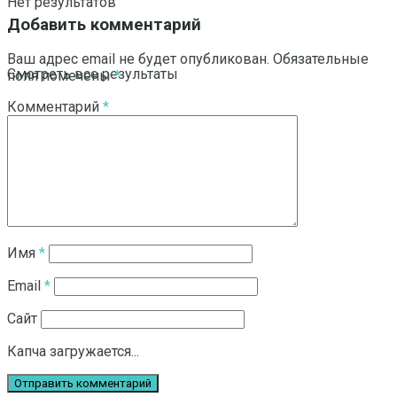
Нет результатов
Добавить комментарий
Ваш адрес email не будет опубликован.
Обязательные
Смотреть все результаты
поля помечены
*
Комментарий
*
Имя
*
Email
*
Сайт
Капча загружается...