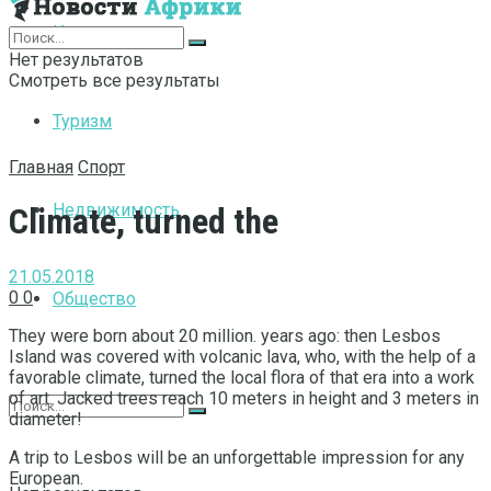
Интернет
Нет результатов
Смотреть все результаты
Туризм
Главная
Спорт
Недвижимость
Climate, turned the
21.05.2018
0
0
Общество
They were born about 20 million.
years ago: then Lesbos
Island was covered with volcanic lava, who, with the help of a
favorable climate, turned the local flora of that era into a work
of art. Jacked trees reach 10 meters in height and 3 meters in
diameter!
A trip to Lesbos will be an unforgettable impression for any
European.