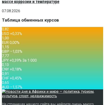
массе коррозии и температуре
07.08.2026
Таблица обменных курсов
0,82
USD
+0,33
%
1,00
EUR
0,00
%
1,15
GBP
–1,03
%
7,77
JPY
+0,39
%
За 1 000
0,13
CNY
+0,18
%
0,91
CHF
+0,45
%
0,65
AUD
–1,57
%
На страницах нашего сайта вы найдете очень много